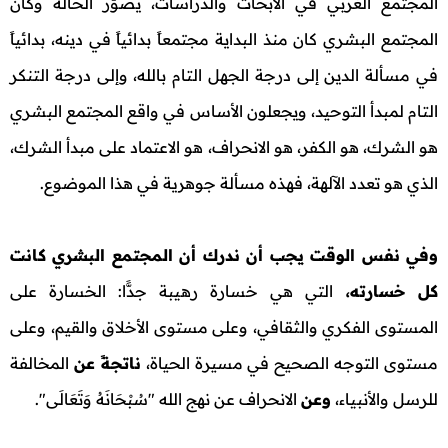
المجتمع الغربي في الأبحاث والدراسات، يصوّر الحالة وكأن
المجتمع البشري كان منذ البداية مجتمعاً بدائياً في دينه، بدائياً
في مسألة الدين إلى درجة الجهل التام بالله، وإلى درجة التنكر
التام لمبدأ التوحيد، ويجعلون الأساس في واقع المجتمع البشري
هو الشرك، هو الكفر، هو الانحراف، هو الاعتماد على مبدأ الشرك،
الذي هو تعدد الآلهة، فهذه مسألة جوهرية في هذا الموضوع.
وفي نفس الوقت يجب أن ندرك أن المجتمع البشري كانت
كل خسارته،
التي هي خسارة رهيبة جدًّا: الخسارة على
المستوى الفكري والثقافي، وعلى مستوى الأخلاق والقيم، وعلى
مستوى التوجه الصحيح في مسيرة الحياة،
ناتجةً عن
المخالفة
للرسل والأنبياء،
وعن
الانحراف عن نهج الله "سُبْحَانَهُ وَتَعَالَى".