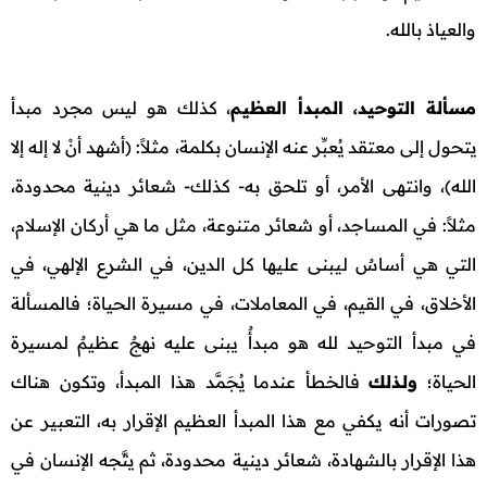
والعياذ بالله.
مسألة التوحيد، المبدأ العظيم
، كذلك هو ليس مجرد مبدأ
يتحول إلى معتقد يُعبِّر عنه الإنسان بكلمة، مثلاً: (أشهد أنْ لا إله إلا
الله)، وانتهى الأمر، أو تلحق به- كذلك- شعائر دينية محدودة،
مثلاً: في المساجد، أو شعائر متنوعة، مثل ما هي أركان الإسلام،
التي هي أساسٌ ليبنى عليها كل الدين، في الشرع الإلهي، في
الأخلاق، في القيم، في المعاملات، في مسيرة الحياة؛ فالمسألة
في مبدأ التوحيد لله هو مبدأٌ يبنى عليه نهجٌ عظيمٌ لمسيرة
الحياة؛
ولـذلك
فالخطأ عندما يُجَمَّد هذا المبدأ، وتكون هناك
تصورات أنه يكفي مع هذا المبدأ العظيم الإقرار به، التعبير عن
هذا الإقرار بالشهادة، شعائر دينية محدودة، ثم يتَّجه الإنسان في