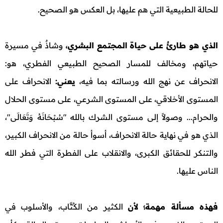
للحالة الطبيعية التي هم عليها، بل العكس هو الصحيح.
الذي هو طارئٌ على حياة المجتمع البشري،
وشاذٌ في مسيرة
حياتهم، ومخالف للمسار الصحيح الطبيعي الفطري، هو:
الانحراف عن نهج الله ورسالته بما فيه،
يعني:
الانحراف على
المستوى الأخلاقي، على المستوى الشرعي، على مستوى الحلال
والحرام... وصولاً إلى مستوى الشرك بالله "سُبْحَانَهُ وَتَعَالَى"،
الذي هو في نهاية حالة الانحراف، أسوأ حالة من الانحراف الكبير،
والتنكر للحقائق الكبرى، والانقلاب على الفطرة التي فطر الله
الناس عليها.
فهذه مسألة مهمة؛
لأن
الكثير من الكُتَّاب، والأسلوب في