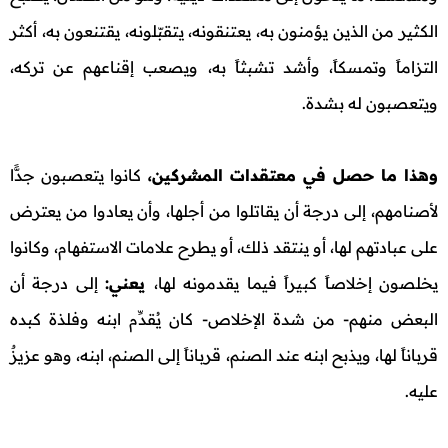
الكثير من الذين يؤمنون به، يعتنقونه، يتقبّلونه، يقتنعون به، أكثر
التزاماً وتمسكاً، وأشد تشبثاً به، ويصعب إقناعهم عن تركه،
ويتعصبون له بشدة.
وهذا ما حصل في معتقدات المشركين،
كانوا يتعصبون جدًّا
لأصنامهم، إلى درجة أن يقاتلوا من أجلها، وأن يعادوا من يعترض
على عبادتهم لها، أو ينتقد ذلك، أو يطرح علامات الاستفهام، وكانوا
يخلصون إخلاصاً كبيراً فيما يقدمونه لها،
يعني:
إلى درجة أن
البعض منهم- من شدة الإخلاص- كان يُقدِّم ابنه وفلذة كبده
قرباناً لها، ويذبح ابنه عند الصنم، قرباناً إلى الصنم، ابنه، وهو عزيزٌ
عليه.