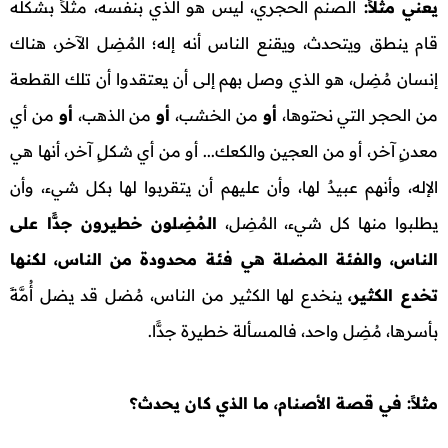
يعني مثلاً:
الصنم الحجري، ليس هو الذي بنفسه، مثلاً بشكله
قام ينطق ويتحدث، ويقنع الناس أنه إله؛ المُضِل الآخر، هناك
إنسان مُضِل، هو الذي وصل بهم إلى أن يعتقدوا أن تلك القطعة
من الحجر التي نحتوها،
أو
من الخشب،
أو
من الذهب،
أو
من أي
معدنٍ آخر، أو من العجين والكعك... أو من أي شكلٍ آخر، أنها هي
الإله، وأنهم عبيدٌ لها، وأن عليهم أن يتقربوا لها بكل شيء، وأن
يطلبوا منها كل شيء، المُضِل،
المُضِلون خطيرون جدًّا على
الناس، والفئة المضلة هي فئة محدودة من الناس، لكنها
تخدع الكثير،
ينخدع لها الكثير من الناس، مُضل قد يضل أُمَّةً
بأسرها، مُضِل واحد، فالمسألة خطيرة جدًّا.
مثلاً: في قصة الأصنام، ما الذي كان يحدث؟