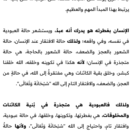
يرتبط بهذا المبدأ المهم والعظيم.
الإنسان بفطرته هو يدرك أنه عبدٌ،
ويستشعر حالة العبودية
في نفسه، وفي واقعه؛
ولـذلك
حالة الافتقار عند الإنسان، حالة
الشعور بالعجز والضعف، حالة الشعور بالحاجة، هي حالة
متجذرة في الإنسان؛
لأنه
هكذا في تكوينه وخلقه، الله خلقنا
كبشر، وخلق بقية الكائنات وهي مفتقرةٌ إلى الله، في حالةٍ من
العجز، والضعف، والافتقار التام إلى الله "سُبْحَانَهُ وَتَعَالَى".
ولـذلك فالعبودية هي متجذرة في بُنية الكائنات
والمخلوقات،
هي بفطرتها، وتكوينها، وخلقها، في حالة عبودية،
وافتقار تام، واحتياج إلى الله "سُبْحَانَهُ وَتَعَالَى"،
ولأنها
حالةٌ