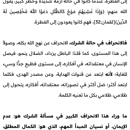
إلى الفطرة، عندما كانوا في حالة أزمة شديدة وخطر كبير، يقول
الله عنهم: {وَإِذَا غَشِيَهُمْ مَوْجٌ كَالظُّلَلِ دَعَوُا اللَّهَ مُخْلِصِينَ لَهُ
الدِّينَ}[لقمان:32]، فهم كانوا يعودون إلى الفطرة.
فالانحراف في حالة الشرك،
الانحراف عن نهج الله بكله، وصولاً
إلى هذا المستوى، كما قلنا: الباطل يزداد، الضلال ينمو، فيصل
الإنسان في معتقداته، في أفكاره، إلى مستوى فظيع جدًّا وسيء
للغاية؛
لأنه
ابتعد عن قنوات الهداية، وعن مصدر الهدى، فكلما
ابتعد أكثر؛ ضل أكثر في تصوراته، معتقداته، أفكاره، يتحول إلى
ظلاميٍ، ظلاميٍ بكل ما تعنيه الكلمة.
ما وراء هذا الانحراف الكبير في مسألة الشرك هو: عدم
الإيمان، أو نسيان المبدأ المهم، الذي هو: الكمال المطلق،