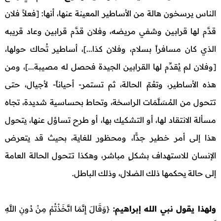
الناس يرسخون هالة من الأساطير المعينة عنها، أنها: [فعلاً فلان
قدَّم لها قرابين وشفي مريضه، وفلان قدَّم قرابين وعاد قريبه
الذي كان مسافراً بسلام، وفلان كذا...]، أساطير تُحاك حولها،
[وفلان لم يُقدِّم لها القرابين الجيدة فحصل له مصيبة...]، ومن
هذه الأساطير، وتعُمّ الحالة، ثم تستمر- أحياناً- لأجيال، حتى
تتحول من المُسَلَّمَات الراسخة، وتحاط بحساسية شديدة، تجاه
مسألة الانتقاد لها، أو التشكيك بها، أو طرح تساؤل عنها، يتحول
هذا إلى أمر خطير جدًّا، ومحظور للغاية، بحيث قد يتعرض
الإنسان للاستهداف بشكلٍ مباشر، وهكذا تتحول الحالة العامة
إلى حالة يحكمها ذلك الضلال، وذلك الباطل.
ولهذا يقول نبي الله إبراهيم:
{وَقَالَ إِنَّمَا اتَّخَذْتُمْ مِنْ دُونِ اللَّهِ