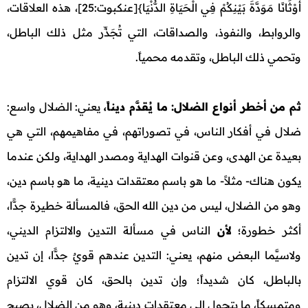
أَوْثَانًا مَوَدَّةَ بَيْنِكُمْ فِي الْحَيَاةِ الدُّنْيَا}[عنكبوت:25]، هذه العلاقات،
والروابط، والنفوذ، والصداقات، التي تُجَذِّر مثل ذلك الباطل،
وتحمي ذلك الباطل، وتقدمه محمياً.
ثم من أخطر أنواع الضلال: ما يُقدَّم ديناً،
يعني: الضلال واسع:
ضلال في أفكار الناس، في تصوراتهم، في مفاهيمهم، التي هي
بعيدة عن الهدى، وعن قنوات الهداية ومصدر الهداية، ولكن عندما
يكون هناك- مثلاً- ما هو باسم معتقدات دينية، ما هو باسم دين،
وهو من الضلال، ليس من دين الله الحق، فالمسألة خطيرة جدًّا،
أكثر خطورة؛
لأن
الناس في مسألة التدين والالتزام الديني،
ولاسيَّما البعض منهم، يعني: التدين عندهم قويٌ جدًّا، إن تدين
بالباطل، كان شديداً؛ وإن تدين بالحق، كان قوي الالتزام
ومتمسكاً، ما يتحول إلى معتقدات دينية، وهو من الضلال، يصبح