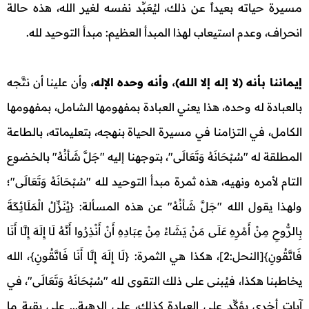
مسيرة حياته بعيداً عن ذلك، ليُعَبِّد نفسه لغير الله، هذه حالة
انحراف، وعدم استيعاب لهذا المبدأ العظيم: مبدأ التوحيد لله.
إيماننا بأنه (لا إله إلا الله)، وأنه وحده الإله،
وأن علينا أن نتَّجه
بالعبادة له وحده، هذا يعني العبادة بمفهومها الشامل، بمفهومها
الكامل، في التزامنا في مسيرة الحياة بنهجه، بتعليماته، بالطاعة
المطلقة له "سُبْحَانَهُ وَتَعَالَى"، بتوجهنا إليه "جَلَّ شَأنُهُ" بالخضوع
التام لأمره ونهيه، هذه ثمرة مبدأ التوحيد لله "سُبْحَانَهُ وَتَعَالَى"؛
ولهـذا يقول الله "جَلَّ شَأنُهُ" عن هذه المسألة: {يُنَزِّلُ الْمَلَائِكَةَ
بِالرُّوحِ مِنْ أَمْرِهِ عَلَى مَنْ يَشَاءُ مِنْ عِبَادِهِ أَنْ أَنْذِرُوا أَنَّهُ لَا إِلَهَ إِلَّا أَنَا
فَاتَّقُونِ}[النحل:2]، هكذا هي الثمرة: {لَا إِلَهَ إِلَّا أَنَا فَاتَّقُونِ}، الله
يخاطبنا هكذا، فيُبنى على ذلك التقوى لله "سُبْحَانَهُ وَتَعَالَى"، في
آيات أخرى يؤكِّد على العبادة كذلك، على الرهبة... على بقية ما