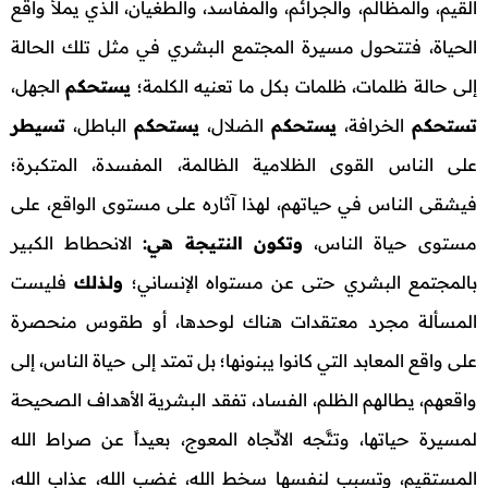
القيم، والمظالم، والجرائم، والمفاسد، والطغيان، الذي يملأ واقع
الحياة، فتتحول مسيرة المجتمع البشري في مثل تلك الحالة
إلى حالة ظلمات، ظلمات بكل ما تعنيه الكلمة؛
يستحكم
الجهل،
تستحكم
الخرافة،
يستحكم
الضلال،
يستحكم
الباطل،
تسيطر
على الناس القوى الظلامية الظالمة، المفسدة، المتكبرة؛
فيشقى الناس في حياتهم، لهذا آثاره على مستوى الواقع، على
مستوى حياة الناس،
وتكون النتيجة هي:
الانحطاط الكبير
بالمجتمع البشري حتى عن مستواه الإنساني؛
ولـذلك
فليست
المسألة مجرد معتقدات هناك لوحدها، أو طقوس منحصرة
على واقع المعابد التي كانوا يبنونها؛ بل تمتد إلى حياة الناس، إلى
واقعهم، يطالهم الظلم، الفساد، تفقد البشرية الأهداف الصحيحة
لمسيرة حياتها، وتتَّجه الاتِّجاه المعوج، بعيداً عن صراط الله
المستقيم، وتسبب لنفسها سخط الله، غضب الله، عذاب الله،