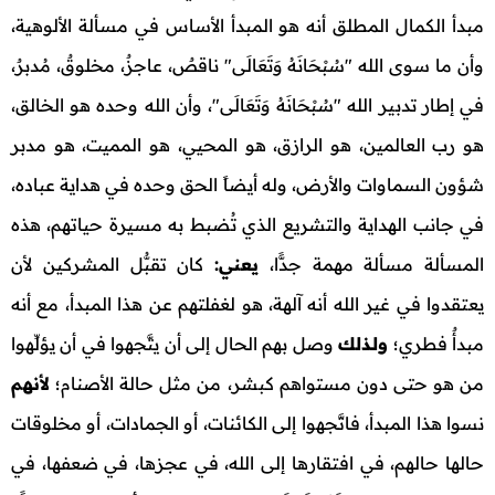
مبدأ الكمال المطلق أنه هو المبدأ الأساس في مسألة الألوهية،
وأن ما سوى الله "سُبْحَانَهُ وَتَعَالَى" ناقصٌ، عاجزٌ، مخلوقٌ، مُدبرٌ،
في إطار تدبير الله "سُبْحَانَهُ وَتَعَالَى"، وأن الله وحده هو الخالق،
هو رب العالمين، هو الرازق، هو المحيي، هو المميت، هو مدبر
شؤون السماوات والأرض، وله أيضاً الحق وحده في هداية عباده،
في جانب الهداية والتشريع الذي تُضبط به مسيرة حياتهم، هذه
المسألة مسألة مهمة جدًّا،
يعني:
كان تقبُّل المشركين لأن
يعتقدوا في غير الله أنه آلهة، هو لغفلتهم عن هذا المبدأ، مع أنه
مبدأٌ فطري؛
ولـذلك
وصل بهم الحال إلى أن يتَّجهوا في أن يؤلِّهوا
من هو حتى دون مستواهم كبشر، من مثل حالة الأصنام؛
لأنهم
نسوا هذا المبدأ، فاتَّجهوا إلى الكائنات، أو الجمادات، أو مخلوقات
حالها حالهم، في افتقارها إلى الله، في عجزها، في ضعفها، في