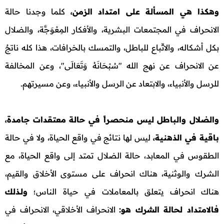
وهكذا هي المسألة على امتداد الزمن،
كلما وجدنا حالة
الانحراف في المجتمعات البشرية، والأفكار المِعْوَجَّة، والضلال
بكل أشكاله، والاتِّباع للباطل، والتمسك بالخرافات، هذا كله ناتجٌ
عن الانحراف عن نهج الله "سُبْحَانَهُ وَتَعَالَى"، وعن المخالفة
للرسل والأنبياء، والابتعاد عن الرسل والأنبياء، وعن مسيرتهم.
والضلال والباطل ليس منحصراً في حالة معتقدات جامدة،
باقية في الذهنية،
ليس لها نتائج في واقع الحياة، ولا في حالة
الطقوس في المعابد، حالة الضلال تمتد إلى واقع الحياة، مع
الشرك والوثنية، هناك انحراف على مستوى الأخلاق والقيم،
هناك انحراف يتعلق بالمعاملات في حياة الناس؛
ولـذلك
فالامتداد لحالة الشرك هو:
الانحراف الأخلاقي، الانحراف في