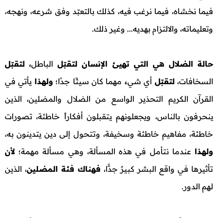
فيما نخشاه، فيما نرغب فيه، كذلك بالتعبّد وفق شرعه، ونهجه،
وتعليماته، والالتزام بهديه... وغير ذلك.
حالة الضلال هي التي تهيئ الإنسان لتقبّل
الباطل
، لتقبّل
السخافات،
لتقبّل
أي شيء مهما كان سيئًا جدًا؛
ولهـذا
يأتي في
القرآن الكريم التحذير الواسع من الضلال والمضلين، الذين
ينحرفون بالناس، ويجعلونهم يتقبلون أفكاراً خاطئة، تصورات
خاطئة، مفاهيم خاطئة وسخيفة، وتتحول إلى دين يتدينون به،
ولهـذا
عندما نتأمل في هذه المسألة، وهي مسألة مهمة؛
لأن
تأثيرها في واقع البشر كبيرٌ جدًّا،
فهناك فئة المضلين
، الذين
لهم الدور.