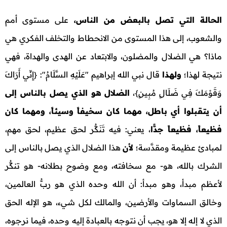
الحالة التي تصل بالبعض من الناس،
على مستوى أمم
والشعوب، إلى هذا المستوى من الانحطاط والتخلف الفكري هي
ماذا؟ هي الضلال والمضلون، والابتعاد عن الهدى والهداة، فهي
نتيجة لهذا؛
ولهـذا
قال نبي الله إبراهيم "عَلَيْهِ السَّلَامُ": {إِنِّي أَرَاكَ
وَقَوْمَكَ فِي ضَلَالٍ مُبِينٍ}،
الضلال هو الذي يصل بالناس إلى
أن يتقبلوا أي باطل، مهما كان سخيفاً وسيئاً، ومهما كان
فظيعاً، فظيعاً جدًّا
، يعني: فيه تَنَكُّر لحق عظيم، لحق مهم،
لمبادئ عظيمة ومقدَّسة؛
لأن
هذا الضلال الذي يصل بالناس إلى
الشرك بالله، هو- مع سخافته، ومع وضوح بطلانه- هو تنكُّر
لأعظم مبدأ، وهو مبدأ: أن الله وحده الذي هو ربُّ العالمين،
وخالق السماوات والأرضين، والمالك لكل شيء، هو الإله الحق
الذي لا إله إلا هو، يجب أن نتوجه بالعبادة إليه وحده، فيما نرجوه،