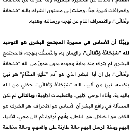
وانحرافات كبيرة جدًّا، وصلت إلى مستوى الشرك بالله "سُبْحَانَهُ
وَتَعَالَى"، والانصراف التام عن نهجه ورسالته وهديه.
وبَيَّنَّا أن الأساس في مسيرة المجتمع البشري هو التوحيد
لله "سُبْحَانَهُ وَتَعَالَى"،
والإيمان به، والتَّمسُّك بنهجه، فالمجتمع
البشري لم يترك منذ بداية وجوده بدون هدىً من الله "سُبْحَانَهُ
وَتَعَالَى"، بل إن أبا البشر الذي هو آدم "عَلَيْهِ السَّلَامُ" هو نبيٌ
بنفسه، نبيٌ من أنبياء الله "سُبْحَانَهُ وَتَعَالَى"، حظي من الله
بالهداية، وأتاه الوحي الإلهي، والتعليمات الإلهية؛
وبالتالي
لم تكن
المسألة في واقع البشر أن الأساس هو الانحراف، هو الشرك هو
الكفر، هو الضلال، هو الباطل، وأنهم تُرِكوا، ثم كان مجيء الأنبياء
إليهم وبعثة الرسل إليهم حالةً طارئةً على واقعهم، وحالةً مخالفةً