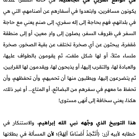
يكونون مسافرين، وابتعدوا في أسفارهم عن أصنامهم، التي هي
في بلدانهم، فهم بحاجة إلى إله سفري، إلى صنم يعني مع حاجة
السفر في ظروف السفر، يصلون إلى وادٍ معين، أو إلى منطقة
مُقفرة، يبحثون عن أي صخرة تختلف عن بقية الصخور، صخرة
ملساء مثلاً، أو لها شكل ملفت، ثم يقومون بالطواف عليها،
والعبادة لها، والتقرب إليها، أو يذبحون لها، ويقدمون لها القرابين،
ثم يتضرعون إليها، ويطلبون منها أن تحميهم، وأن تحفظهم، وأن
تحفظ ما معهم في سفرهم من البضائع، أو المتاع... أو غير ذلك،
هكذا، يعني سخافة إلى أنهى مستوى!
هذا التوبيخ الذي وجَّهه نبي الله إبراهيم،
والاستنكار في
خطابه لأبيه آزر: {أَتَتَّخِذُ أَصْنَامًا آلِهَةً}
؛ لأن
المسألة في بطلانها