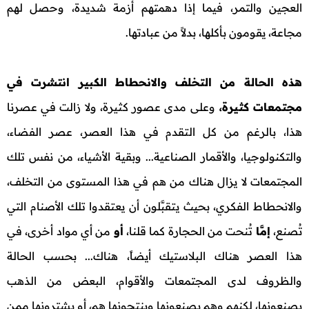
العجين والتمر، فيما إذا دهمتهم أزمة شديدة، وحصل لهم
مجاعة، يقومون بأكلها، بدلاً من عبادتها.
هذه الحالة من التخلف والانحطاط الكبير انتشرت في
مجتمعات كثيرة،
وعلى مدى عصور كثيرة، ولا زالت في عصرنا
هذا، بالرغم من كل التقدم في هذا العصر، عصر الفضاء،
والتكنولوجيا، والأقمار الصناعية... وبقية الأشياء، من نفس تلك
المجتمعات لا يزال هناك من هم في هذا المستوى من التخلف،
والانحطاط الفكري، بحيث يتقبَّلون أن يعتقدوا تلك الأصنام التي
تُصنع،
إمَّا
تُنحت من الحجارة كما قلنا،
أو
من أي مواد أخرى، في
هذا العصر هناك البلاستيك أيضاً، هناك... بحسب الحالة
والظروف لدى المجتمعات والأقوام، البعض من الذهب
يصنعونها، لكنهم وهم يصنعونها وينتجونها هم، أو يشترونها ممن