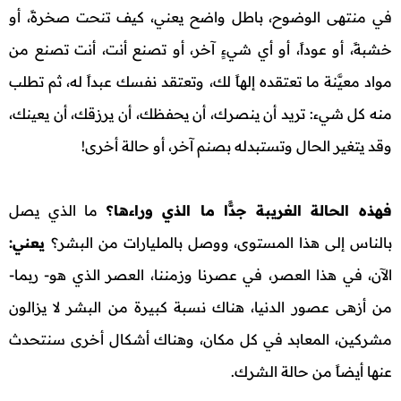
في منتهى الوضوح، باطل واضح يعني، كيف تنحت صخرةً، أو
خشبةً، أو عوداً، أو أي شيءٍ آخر، أو تصنع أنت، أنت تصنع من
مواد معيَّنة ما تعتقده إلهاً لك، وتعتقد نفسك عبداً له، ثم تطلب
منه كل شيء: تريد أن ينصرك، أن يحفظك، أن يرزقك، أن يعينك،
وقد يتغير الحال وتستبدله بصنم آخر، أو حالة أخرى!
فهذه الحالة الغريبة جدًّا ما الذي وراءها؟
ما الذي يصل
بالناس إلى هذا المستوى، ووصل بالمليارات من البشر؟
يعني:
الآن، في هذا العصر، في عصرنا وزمننا، العصر الذي هو- ربما-
من أزهى عصور الدنيا، هناك نسبة كبيرة من البشر لا يزالون
مشركين، المعابد في كل مكان، وهناك أشكال أخرى سنتحدث
عنها أيضاً من حالة الشرك.