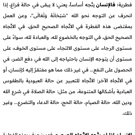
فطرية؛
فالإنسان
يتَّجه أساساً، يعني: لا يبقى في حالة فراغ، إذا
انحرف عن التوجه نحو الله "سُبْحَانَهُ وَتَعَالَى"، وعن العمل
بمقتضى هذه الفطرة في الاتِّجاه الصحيح الحق، في الاتِّجاه
الصحيح الحق، في التوجه بالخضوع لله، والعبادة لله، سواءً على
مستوى الرجاء، على مستوى الالتجاء، على مستوى الخوف، على
مستوى أن يتوجه الإنسان باحتياجه إلى الله في دفع الضر، في
الحصول على النفع... في غير ذلك مما هو مفتقرٌ إليه كإنسان، أو
في الاتِّجاه الآخر: الاتِّجاه للتعبير عن حالة العبودية بالطقوس
العبادية بأشكالها المتنوعة، من مثل: حالة الصلاة في شرع الله
ودين الله، حالة الصيام، حالة الحج، حالة الدعاء والتضرع... وغير
ذلك.
الإنسان إذا لم يتَّجه الاتِّجاه الصحيح،
فهو ينحرف بهذه الفطرة