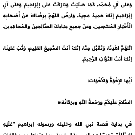
وَعَلَى آلِ مُحَمَّد، كَمَا صَلَّيْتَ وَبَارَكْتَ عَلَى إِبْرَاهِيمَ وَعَلَى آلِ
إِبْرَاهِيمَ إِنَّكَ حَمِيدٌ مَجِيدٌ، وَارضَ اللَّهُمَّ بِرِضَاكَ عَنْ أَصْحَابِهِ
الْأَخْيَارِ المُنتَجَبين، وَعَنْ جَمِيعِ عِبَادِكَ الصَّالِحِينَ وَالمُجَاهِدِين.
الَّلهُمَّ اهْدِنَا، وَتَقَبَّل مِنَّا، إنَّكَ أنتَ السَّمِيعُ العَلِيم، وَتُبْ عَليَنَا،
إنَّكَ أنتَ التَّوَّابُ الرَّحِيمْ.
أيُّهَا الإِخْوَةُ وَالأَخَوَات:
السَّـلامُ عَلَيْكُمْ وَرَحْمَةُ اللَّهِ وَبَرَكَاتُهُ؛؛؛
في بداية قصة نبي الله وخليله ورسوله إبراهيم "عَلَيْهِ
السَّلَامُ"،
تحدثنا عن المسيرة البشرية، وما اعتراها من مخالفات