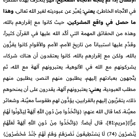
في الاتِّجاه الخاطئ،
يعني:
يُعبِّر عن عبوديته لغير الله تعالى،
وهذا
ما حصل في واقع المشركين،
حيث كانوا مع إقرارهم بالله،
وهذه من الحقائق المهمة التي أكَّد الله عليها في القرآن كثيراً،
وقدَّم عليها استبياناً من تاريخ الأمم، الأمم والأقوام كانوا يقرُّون
بالله، ولكن مع إقرارهم بالله، كانوا يعتقدون أن هناك شركاء،
يشركونهم مع الله في الألوهية، يعتبرونهم آلهة مع الله، ثم
يتَّجهون بعبادتهم إليهم، يطلبون منهم النصر، يطلبون منهم
مطلب العبودية،
يعني:
يعتبرونهم آلهة، يقدرون على أن يمنحوهم
ذلك، يتقرَّبون إليهم بالقرابين، يؤدُّون لهم طقوساً معيَّنة، وشعائر
معيَّنة، كما قال الله عنهم: {وَاتَّخَذُوا مِنْ دُونِ اللَّهِ آلِهَةً لِيَكُونُوا لَهُمْ
عِزًّا}[مريم:81]، قال أيضاً: {وَاتَّخَذُوا مِنْ دُونِ اللَّهِ آلِهَةً لَعَلَّهُمْ
يُنْصَرُونَ (74) لَا يَسْتَطِيعُونَ نَصْرَهُمْ وَهُمْ لَهُمْ جُنْدٌ مُحْضَرُونَ}