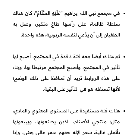
في مجتمع نبي الله إبراهيم "عَلَيْهِ السَّلَامُ"، كان هناك
سلطة ظالمة، على رأسها طاغٍ متكبر، وصل به
الطغيان إلى أن يدَّعي لنفسه الربوبية، هذه واحدة.
ثم هناك أيضاً معه فئة نافذة في المجتمع، أصبح لها
تأثير في المجتمع، وأصبح المجتمع مرتبطاً بها، وبناء
على هذه الروابط تريد أن تحافظ على ذلك الوضع؛
لأنها
تستغله هو في التأثير على البقية.
هناك فئة مستفيدة على المستوى المعنوي والمادي،
مثل: منتجي الأصنام، الذين يصنعونها، ويبيعونها
بأثمان غالية، سعر الإله حقهم سعر غالي يعني، وإذا