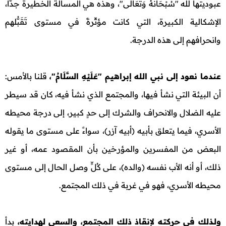
عبوديتها لله "سُبْحَانَهُ وَتَعَالَى"، وهذه هي المسألة الخطيرة جدًّا،
الإشكالية الكبيرة، التي كانت مؤثِّرةً في مستوى تَقَبُّلهم
وانحرافهم إلى هذه الدرجة.
عندما نعود إلى نبي الله إبراهيم "عَلَيْهِ السَّلَامُ"،
قلنا بالأمس:
أن البيئة التي نشأ فيها، والمجتمع الذي نشأ فيه، كان قد سيطر
عليه الضلال والانحراف والشرك إلى حدٍ كبير، إلى درجة محيطه
الأسري، فيما يتعلق بأبيه (أبيه آزر)، سواءً على مستوى ما يقوله
البعض من المفسرين والمؤرخين بأن المقصود عمه، أو غير
ذلك، أو أنه الأب نفسه (والده)، على كُلٍّ وصل الحال إلى مستوى
محيطه الأسري، فهو في غربة في ذلك المجتمع.
ولـذلك في حركته لإنقاذ ذلك المجتمع، والسعي لهدايته،
بدأ