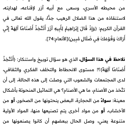
من محيطه الأسري، وسعى مع أبيه آزر لإقناعه، لهدايته،
لاستنقاذه من هذا الضلال الرهيب جدًّا، يقول الله تعالى في
القرآن الكريم: {وَإِذْ قَالَ إِبْرَاهِيمُ لِأَبِيهِ آزَرَ أَتَتَّخِذُ أَصْنَامًا آلِهَةً إِنِّي
أَرَاكَ وَقَوْمَكَ فِي ضَلَالٍ مُبِينٍ}[الأنعام:74].
نلاحظ في هذا السؤال،
الذي هو سؤال توبيخ واستنكار: {أَتَتَّخِذُ
أَصْنَامًا آلِهَةً}؟! مستوى الانحطاط والتخلف الفكري والثقافي،
لدى المجتمعات والشعوب التي وصلت إلى هذه الحالة، إلى أن
تتَّخذ من الأصنام، ما هي الأصنام؟ هي التماثيل المنحوتة بأشكال
معينة:
سواءً
من الحجارة، البعض ينحتونها من الصخور،
أو
من
الأخشاب،
أو
من مواد أخرى يتم تصنيعها منها، المواد الأولية
متنوعة يعني، وصل الحال ببعضهم أن كانوا يصنعونها من