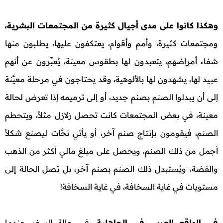
وهكذا كانوا على مدى أجيال كثيرة من المجتمعات البشرية،
ومجتمعات كثيرة، وأمم وأقوام، يعتكفون عليها، يطلبون منها
شفاء أمراضهم، يتعبدون لها بطقوس معينة، يُعبِّرون عن أنهم
عبيد لها، يشهدون لها بالألوهية، وقد يحتاجون في مرحلة معيَّنة
إلى أن يبدلوا الصنم بصنم جديد، أو إلى ترميمه إذا تعرض لحالة
معينة، في بعض المجتمعات كانت تحصل زلازل مثلاً، ويتحطم
الصنم، فيقومون بإنتاج صنم آخر، أو يأتي نحَّات ليصنع شكلاً
أجمل من ذلك الصنم، ويحصل على مبلغ مالي أكثر من الذهب
والفضة، ويُستبدل ذلك الصنم بصنم آخر، بل تصل الحالة إلى
مستويات في غاية السخافة، في غاية السخافة!
في الواقع العربي في الجاهلية،
في حالة السفر، عندما