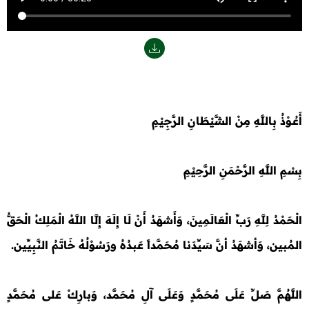
أَعُـوْذُ بِاللَّهِ مِنْ الشَّيْطَانِ الرَّجِيْمِ
بِسْمِ اللَّهِ الرَّحْمَنِ الرَّحِيْمِ
الْحَمْدُ لِلَّهِ رَبِّ الْعَالَمِينَ، وَأَشهَدُ أَنْ لَا إِلَهَ إِلَّا اللَّهُ الْمَلِكُ الْحَقُّ
المُبين، وَأشهَدُ أنَّ سَيِّدَنا مُحَمَّداً عَبدُهُ ورَسُوْلُهُ خَاتَمُ النَّبِيِّين.
اللَّهُمَّ صَلِّ عَلَى مُحَمَّدٍ وَعَلَى آلِ مُحَمَّد، وَبارِكْ عَلى مُحَمَّدٍ