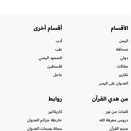
الأقسام
أقسام أخرى
اليمن
أدب
صحافة
طب
دولي
الصمود اليمني
مقالات
فلسطين
تقارير
عاجل
العدوان على اليمن
من هدي القرآن
روابط
كلمات من نور
كاريكاتير
دروس معرفة الله
خارطة جرائم العدوان
مديح القرآن
مجلة بصمات العدوان