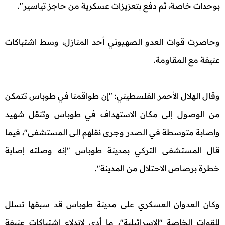
بوحدات خاصة، ثم دفع بتعزيزات عسكرية من حاجز تياسير".
وحاصرت قوات العدو الصهيوني أحد المنازل، وسط اشتباكات
عنيفة مع المقاومة.
وقال الهلال الأحمر الفلسطيني: "إن طواقمنا في طوباس تتمكن
من الوصول إلى مكان الاستهداف في طوباس وتنقل شهيد
وإصابة متوسطة في الصدر وجرى نقلهم إلى المستشفى"، فيما
قال المستشفى التركي بمدينة طوباس "إنه وصلته إصابة
خطرة برصاص الاحتلال من المدينة".
وكان العدوان العسكري على مدينة طوباس قد سبقها تسلل
للقوات الخاصة "الإسرائيلية"، ما أدى لاندلاع اشتباكات عنيفة