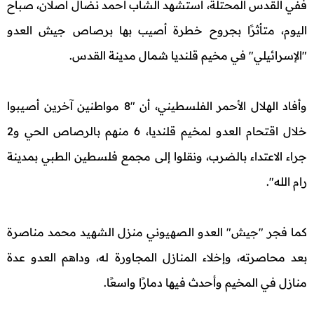
ففي القدس المحتلة، استشهد الشاب أحمد نضال أصلان، صباح
اليوم، متأثرًا بجروح خطرة أصيب بها برصاص جيش العدو
"الإسرائيلي" في مخيم قلنديا شمال مدينة القدس.
وأفاد الهلال الأحمر الفلسطيني، أن "8 مواطنين آخرين أصيبوا
خلال اقتحام العدو لمخيم قلنديا، 6 منهم بالرصاص الحي و2
جراء الاعتداء بالضرب، ونقلوا إلى مجمع فلسطين الطبي بمدينة
رام الله".
كما فجر "جيش" العدو الصهيوني منزل الشهيد محمد مناصرة
بعد محاصرته، وإخلاء المنازل المجاورة له، وداهم العدو عدة
منازل في المخيم وأحدث فيها دمارًا واسعًا.