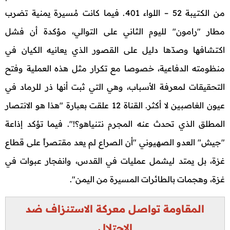
من الكتيبة 52 – اللواء 401. فيما كانت مُسيرة يمنية تضرب
مطار "رامون" لليوم الثاني على التوالي، مؤكدة أن فشل
اكتشافها وصدّها دليل على القصور الذي يعانيه الكيان في
منظومته الدفاعية، خصوصا مع تكرار مثل هذه العملية وفتح
التحقيقات لمعرفة الأسباب، وهي التي ثبت أنها ذر للرماد في
عيون الغاصبين لا أكثر. القناة 12 علقت بعبارة "هذا هو الانتصار
المطلق الذي تحدث عنه المجرم نتنياهو؟!". فيما تؤكد إذاعة
"جيش" العدو الصهيوني "أن الصراع لم يعد مقتصراً على قطاع
غزة، بل يمتد ليشمل عمليات في القدس، وانفجار عبوات في
غزة، وهجمات بالطائرات المسيرة من اليمن".
المقاومة تواصل معركة الاستنزاف ضد
الاحتلال