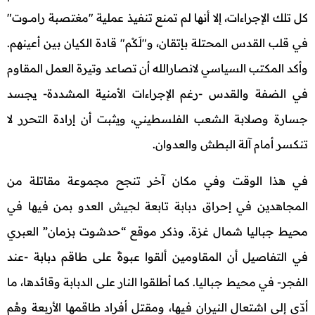
كل تلك الإجراءات، إلا أنها لم تمنع تنفيذ عملية "مغتصبة رامـــوت"
في قلب القدس المحتلة بإتقان، و"لَكْم" قادة الكيان بين أعينهم.
وأكد المكتب السياسي لانصارالله أن تصاعد وتيرة العمل المقاوم
في الضفة والقدس -رغم الإجراءات الأمنية المشددة- يجسد
جسارة وصلابة الشعب الفلسطيني، ويثبت أن إرادة التحرر لا
تنكسر أمام آلة البطش والعدوان.
في هذا الوقت وفي مكان آخر تنجح مجموعة مقاتلة من
المجاهدين في إحراق دبابة تابعة لجيش العدو بمن فيها في
محيط جباليا شمال غزة. وذكر موقع “حدشوت بزمان” العبري
في التفاصيل أن المقاومين ألقوا عبوةً على طاقم دبابة -عند
الفجر- في محيط جباليا. كما أطلقوا النار على الدبابة وقائدها، ما
أدّى إلى اشتعال النيران فيها، ومقتل أفراد طاقمها الأربعة وهُم