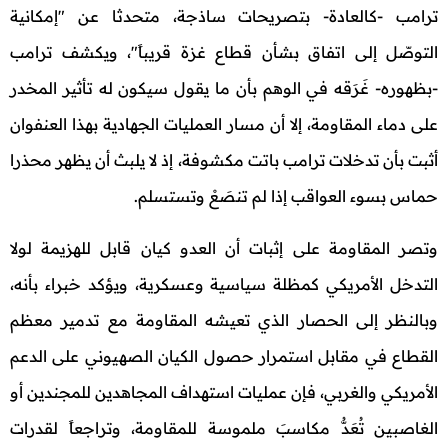
ترامب -كالعادة- بتصريحات ساذجة، متحدثا عن "إمكانية
التوصّل إلى اتفاق بشأن قطاع غزة قريباً"، ويكشف ترامب
-بظهوره- غَرَقه في الوهم بأن ما يقول سيكون له تأثير المخدر
على دماء المقاومة، إلا أن مسار العمليات الجهادية بهذا العنفوان
أثبت بأن تدخلات ترامب باتت مكشوفة، إذ لا يلبث أن يظهر محذرا
حماس بسوء العواقب إذا لم تنصَعْ وتستسلم.
وتصر المقاومة على إثبات أن العدو كيان قابل للهزيمة لولا
التدخل الأمريكي كمظلة سياسية وعسكرية، ويؤكد خبراء بأنه،
وبالنظر إلى الحصار الذي تعيشه المقاومة مع تدمير معظم
القطاع في مقابل استمرار حصول الكيان الصهيوني على الدعم
الأمريكي والغربي، فإن عمليات استهداف المجاهدين للمجندين أو
الغاصبين تُعَدُّ مكاسبَ ملموسة للمقاومة، وتراجعاً لقدرات