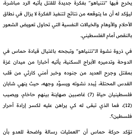
يخرج فيها "نتنياهو" بفكرة جديدة للقتل يأتيه الرد مباشرة،
ليؤكد له أن ما يتوقعه من نتائج لتنفيذ الفكرة لا يزال في نطاق
الأحلام والأوهام والخيالات النفسية التي تحاول تعويض الشعور
بالنقص أمام الفلسطيني.
في ذروة نشوة الـ"نتنياهو" وتبجحه باغتيال قيادة حماس في
الدوحة وتدميره الأبراج السكنية، يأتيه أخبارا من ميدان غزة
بمقتل وجرح العديد من جنوده وخبر أمني كارثي من قلب
القدس المحتلة، يُبدد نشوته ويسوِّد وجهه، حيث ينهي شابان
فلسطينيان حياة (7) غاصبين صهاينة بينهم حاخام، ويصيب
(12)، فما الذي تبقى له كي يراهن عليه لكسر إرادة أحرار
فلسطين؟.
تؤكد حركة حماس أن "العمليات رسالة واضحة للعدو بأن