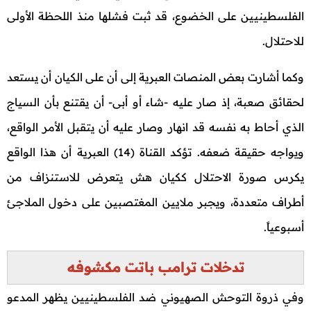
الفلسطينيين على الخضوع، قد ثبت فشلها منذ اللحظة الأولى
للاحتلال.
وكما أشارت بعض المنصات العبرية إلى أن على الكيان أن يستعد
لحقائق صعبة، إذ صار عليه -شاء أو أبى- أن يقتنع بأن السياج
الذي أحاط به نفسه قد انهار وصار عليه أن يتقبل الأمر الواقع،
ويواجه حقيقة ضعفه. تؤكد القناة (14) العبرية أن هذا الواقع
يكرس صورة الاحتلال ككيان هش يتعرض للاستنزاف من
أطراف متعددة، ويجبر ملايين المغتصبين على دخول الملاجئ
أسبوعياً.
تدخلات ترامب باتت مكشوفه
وفي ذروة التوحش الصهيوني ضد الفلسطينيين يظهر المدعو