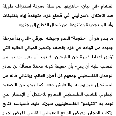
القسّام -في بيان- جاهزيتها لمواصلة معركة استنزاف طويلة
ضد الاحتلال الإسرائيلي في قطاع غزة، متوعّدةً إياه بتكتيكات
وأساليب جديدة ومتنوعة، من شمال القطاع إلى جنوبه.
ما يبدو هو أن "حكومة" العدو وجيشه الورقي -الذي بدأ مرحلة
جديدة من الإبادة في غزة بقصف وتدمير المباني العالية التي
تؤوي أعدادا كبيرة من النازحين- لا يريد أن يعي -ويبدو من
الصعب عليه أن يعي- بأن حقيقة كونه محتلاً مسألة لن تغادر
الوجدان الفلسطيني ومعهم كل أحرار العالم، وبالتالي فإنه من
المستحيل قبولهم به والتعايش معه. كما يبدو من التصعيد
البطولي للشعب الفلسطيني المقاوم للاحتلال أن الإعصار الذي
توعد به "نتنياهو" الفلسطينيين سيرتد عليه. فسياسة تتابع
ارتكاب المجازر وفرض الواقع المعيشي القاسي، لغرض إجبار