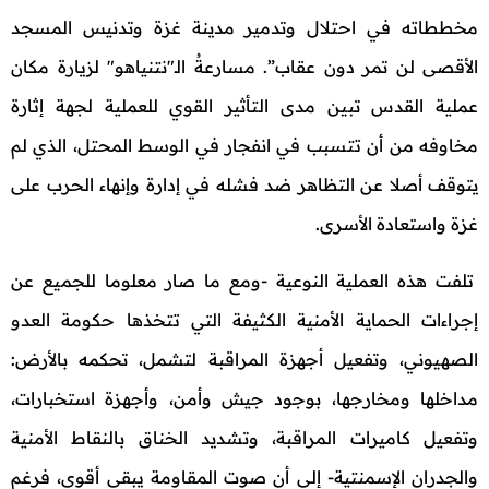
مخططاته في احتلال وتدمير مدينة غزة وتدنيس المسجد
الأقصى لن تمر دون عقاب”. مسارعةُ الـ"نتنياهو" لزيارة مكان
عملية القدس تبين مدى التأثير القوي للعملية لجهة إثارة
مخاوفه من أن تتسبب في انفجار في الوسط المحتل، الذي لم
يتوقف أصلا عن التظاهر ضد فشله في إدارة وإنهاء الحرب على
غزة واستعادة الأسرى.
تلفت هذه العملية النوعية -ومع ما صار معلوما للجميع عن
إجراءات الحماية الأمنية الكثيفة التي تتخذها حكومة العدو
الصهيوني، وتفعيل أجهزة المراقبة لتشمل، تحكمه بالأرض:
مداخلها ومخارجها، بوجود جيش وأمن، وأجهزة استخبارات،
وتفعيل كاميرات المراقبة، وتشديد الخناق بالنقاط الأمنية
والجدران الإسمنتية- إلى أن صوت المقاومة يبقى أقوى، فرغم