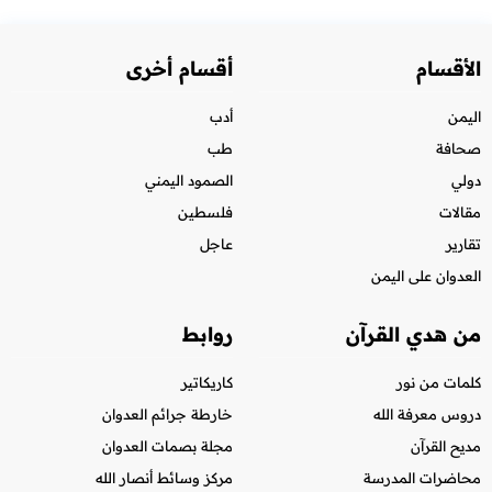
الأقسام
أقسام أخرى
اليمن
أدب
صحافة
طب
دولي
الصمود اليمني
مقالات
فلسطين
تقارير
عاجل
العدوان على اليمن
من هدي القرآن
روابط
كلمات من نور
كاريكاتير
دروس معرفة الله
خارطة جرائم العدوان
مديح القرآن
مجلة بصمات العدوان
محاضرات المدرسة
مركز وسائط أنصار الله