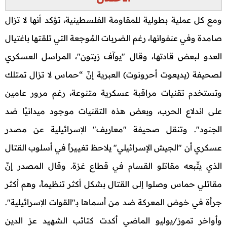
ومع كل عملية بطولية للمقاومة الفلسطينية، تؤكد أنها لا تزال
صامدة وفي عنفوانها، رغم الضربات المُوجعة التي تلقتها باغتيال
العدو لبعض قادتها، وقال "يوآف زيتون"، المراسل العسكري
لصحيفة (يديعوت أحرونوت) العبرية إنّ “حماس لا تزال تمتلك
وتستخدم تقنيات مراقبة عسكرية متنوعة، رغم مرور عامين
على اندلاع الحرب، وبعض هذه التقنيات موجود ميدانيًا ضد
الجنود". وتنقل صحيفة "معاريف" الإسرائيلية عن مصدر
عسكري أن "الجيش الإسرائيلي" يلاحظ تغييراً في أسلوب القتال
الذي يتّبعه مقاتلو القسام في قطاع غزة. وقال المصدر إنّ
مقاتلي حماس وصلوا إلى القتال بشكل أكثر تنظيماً، وهم أكثر
جرأة في خوض المعركة ضد من أسماها بـ"القوات الإسرائيلية".
وأواخر تموز/يوليو الماضي أكدت كتائب الشهيد عز الدين