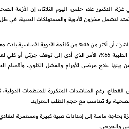
غزة، الدكتور علاء حلس، اليوم الثلاثاء، إن الأزمة الصح
 تمتد لتشمل مخزون الأدوية والمستهلكات الطبية، في ظ
وأوضح حلس في تصريح لـ قناة "الجزيرة مباشر"، أن أكثر من 46% من قائمة الأدوية الأساسي
فيما تجاوزت نسبة عدم توفر المستهلكات الطبية 66%، الأمر الذي أدى إلى توقف جزئي أو ك
 بينها علاج مرضى الأورام والفشل الكلوي، وأقسام الط
 القطاع، رغم المناشدات المتكررة للمنظمات الدولية، لا
لصحية، ولا تتناسب مع حجم الطلب المتزايد.
بحاجة ماسة إلى إمدادات طبية كبيرة ومستمرة، لتفادي ا
ى والجرحى.