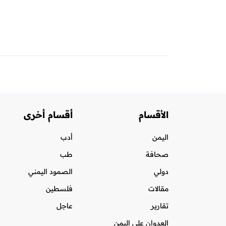
الأقسام
أقسام أخرى
اليمن
أدب
صحافة
طب
دولي
الصمود اليمني
مقالات
فلسطين
تقارير
عاجل
العدوان على اليمن