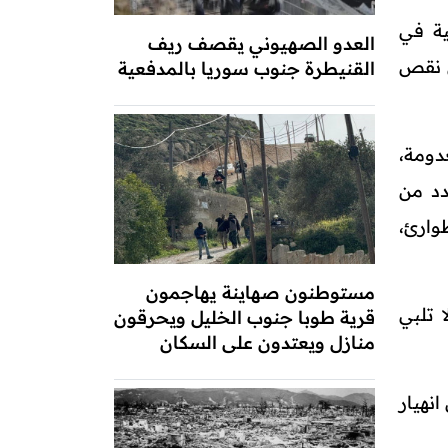
ية في
العدو الصهيوني يقصف ريف
ل نقص
القنيطرة جنوب سوريا بالمدفعية
ة باتت معدومة،
لي لعدد من
وارئ،
مستوطنون صهاينة يهاجمون
 تلبي
قرية طوبا جنوب الخليل ويحرقون
منازل ويعتدون على السكان
نهيار