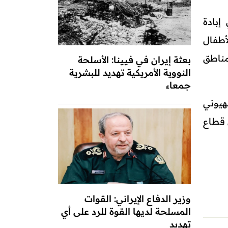
وبي إبادة
ن الأطفال
م مناطق
بعثة إيران في فيينا: الأسلحة
النووية الأمريكية تهديد للبشرية
جمعاء
 الصهيوني
رة الصحة في قطاع
وزير الدفاع الإيراني: القوات
المسلحة لديها القوة للرد على أي
تهديد