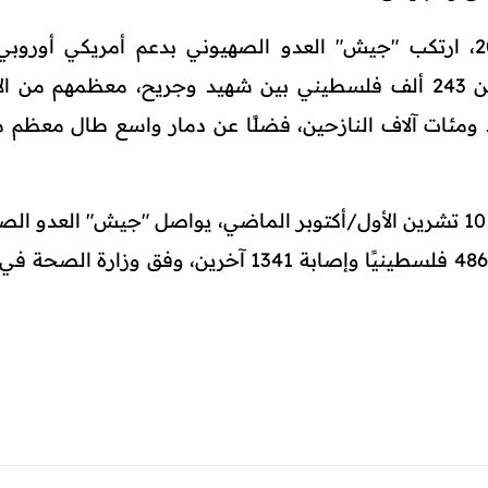
ومنذ السابع من تشرين الأول/أكتوبر 2023، ارتكب "جيش" العدو الصهيوني بدعم أمريكي أور
جماعية في قطاع غزة، أسفرت عن أكثر من 243 ألف فلسطيني بين شهيد وجريح، معظمهم م
إلى أكثر من 11 ألف مفقود ومئات آلاف النازحين، فضلًا عن دمار واسع طال معظ
ومنذ بدء سريان اتفاق وقف إطلاق النار في 10 تشرين الأول/أكتوبر الماضي، يواصل "جيش" العدو
خرق الاتفاق بشكل يومي، ما أدى إلى مقتل 486 فلسطينيًا وإصابة 1341 آخرين، وفق وزا