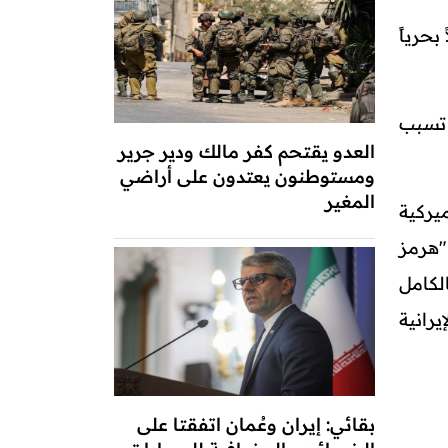
ة البحرية البريطانية عن استهداف سفينة على بعد 15 ميلاً بحرياً
 تسبب
العدو يقتحم كفر مالك ودير جرير
ومستوطنون يعتدون على أراضي
المغير
يركية
"هرمز
لكامل
يرانية
بقائي: إيران وعُمان اتفقتا على