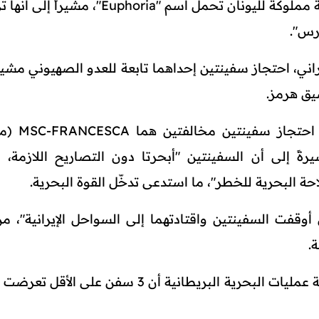
أعلن حرس الثورة في إيران استهداف سفينة مملوكة لليونان تحمل اسم "Euphoria"، مشي
ارس".
راني، احتجاز سفينتين إحداهما تابعة للعدو الصهيوني مشير
ضيق هرمز.
وأشارت قيادة القوة البحرية، إلى
الصهيوني) وEPAMINODES"، مشيرةً إلى أن السفينتين "أبحرتا دون التصاريح اللازمة
حة البحرية للخطر"، ما استدعى تدخّل القوة البحرية.
وقفت السفينتين واقتادتهما إلى السواحل الإيرانية"، م
.
ونقلت وكالة "رويترز" عن مصادر أمنية وهيئة عمليات البحرية البريطانية أن 3 سفن عل