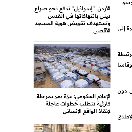
راً إلى أنها ترسو
الأردن: "إسرائيل" تدفع نحو صراع
ديني بانتهاكاتها في القدس
وتستهدف تقويض هوية المسجد
ة إلى
الأقصى
 أنه "تم احتجاز سفينتين مخالفتين هما MSC-FRANCESCA (مرتبطة
، وقامتا
ن دون
الإعلام الحكومي: غزة تمر بمرحلة
كارثية تتطلب خطوات عاجلة
لإنقاذ الواقع الإنساني
ى الأقل تعرضت لإطلاق