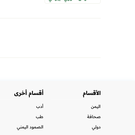
الأقسام
أقسام أخرى
اليمن
أدب
صحافة
طب
دولي
الصمود اليمني