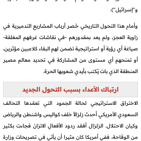
و"إسرائيل").
وأمام هذا التحول التاريخي حُصر أرباب المشاريع التدميرية في
زاوية العجز، ولم يعد بمقدورهم -في نقاشات غرفهم المغلقة-
صياغة أي رؤية أو استراتيجية تضمن لهم البقاء كلاعبين مؤثرين،
أو تمنحهم أي مستوى من المشاركة في تحديد معالم مصير
المنطقة الذي بات يُكتب بأيدي شعوبها الحرة.
ارتباك الأعداء بسبب التحول الجديد
الاختراق الاستراتيجي لحالة الجمود التي تعمّدها التحالف
السعودي الأمريكي أحدث زلزالاً خلف كواليس واشنطن والرياض
وكيان الاحتلال. الزلزال أفقد ردود الأفعالِ الاتزانَ فجاءت بكثير
من الوقاحة، ففي أمريكا كان مثيرا أن يأتي في تصريحات وزارة