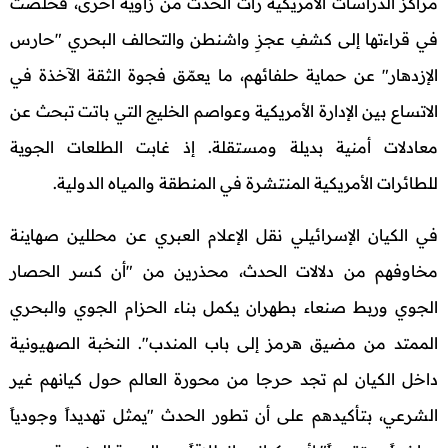
مراكز الدراسات الأمريكية رأت الحدث من زاوية أخرى، فخلصت
في قراءتها إلى كشفِ عجزِ واشنطن والتحالف البحري "حارس
الإزدهار" عن حماية حلفائهم، ما يعمّق فجوة الثقة الآخذة في
الاتساع بين الإدارة الأمريكية وعواصم الخليج التي باتت تبحث عن
معادلات أمنية بديلة ومستقلة. إذ غابت الطلعات الجوية
للطائرات الأمريكية المنتشرة في المنطقة والمياه الدولية.
في الكيان الإسرائيلي نقل الإعلام العبري عن محللين صهاينة
مخاوفهم من دلالات الحدث، محذرين من "أن كسر الحصار
الجوي وربط صنعاء بطهران يكمل بناء الحزام الجوي والبحري
الممتد من مضيق هرمز إلى باب المندب". النخبة الصهيونية
داخل الكيان لم تجد حرجا من محورة العالم حول كيانهم غير
الشرعي، بتأكيدهم على أن تطور الحدث "يمثل تهديداً وجودياً