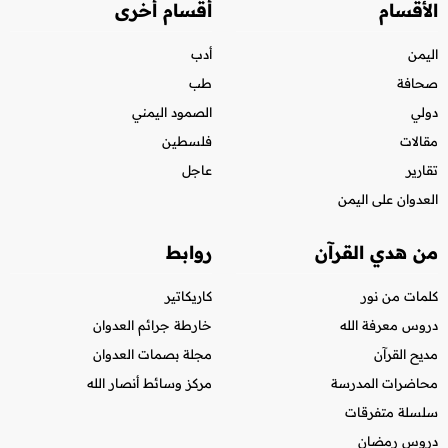
الأقسام
أقسام أخرى
اليمن
أدب
صحافة
طب
دولي
الصمود اليمني
مقالات
فلسطين
تقارير
عاجل
العدوان على اليمن
من هدي القرآن
روابط
كلمات من نور
كاريكاتير
دروس معرفة الله
خارطة جرائم العدوان
مديح القرآن
مجلة بصمات العدوان
محاضرات المدرسة
مركز وسائط أنصار الله
سلسلة متفرقات
دروس رمضان