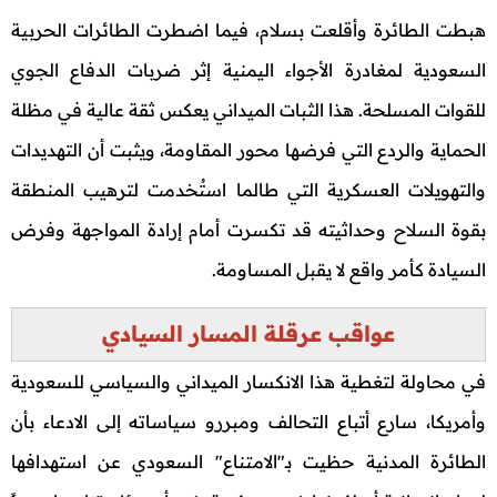
هبطت الطائرة وأقلعت بسلام، فيما اضطرت الطائرات الحربية
السعودية لمغادرة الأجواء اليمنية إثر ضربات الدفاع الجوي
للقوات المسلحة. هذا الثبات الميداني يعكس ثقة عالية في مظلة
الحماية والردع التي فرضها محور المقاومة، ويثبت أن التهديدات
والتهويلات العسكرية التي طالما استُخدمت لترهيب المنطقة
بقوة السلاح وحداثيته قد تكسرت أمام إرادة المواجهة وفرض
السيادة كأمر واقع لا يقبل المساومة.
عواقب عرقلة المسار السيادي
في محاولة لتغطية هذا الانكسار الميداني والسياسي للسعودية
وأمريكا، سارع أتباع التحالف ومبررو سياساته إلى الادعاء بأن
الطائرة المدنية حظيت بـ"الامتناع" السعودي عن استهدافها