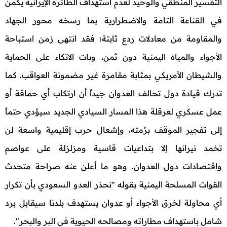
التفسير المنطقي والوحيد لعدم استهداف الطائرة الإيرانية يكمن
في القناعة التامة والاضطرارية بما رسخه محور الجهاد
والمقاومة من معادلات ردع ثابتة؛ فقد انتهى زمن استباحة
الأجواء والمياه اليمنية دون ثمن، وبات الاتكاء على الحماية
والشيطان الأمريكي بمثابة مقامرة غير مضمونة العواقب. كما
تدرك قيادة دول تحالف العدوان جيداً أن ارتكاب أي حماقة أو
عمل عسكري لعرقلة هذا المسار السيادي الجديد سيؤدي حتماً
إلى تفجير الموقف برُمته، وإشعال حرب إقليمية واسعة لن
تخمد نيرانها إلا بتداعيات قاسية ومزلزلة على عواصم
واقتصادات دول العدوان. وهو ما أعلن عنه صراحة متحدث
القوات المسلحة اليمنية بقوله "نحذر العدو السعودي بأن تكرار
أي محاولة لخرق الأجواء أو عدوان يستهدف بلدنا سيقابل برد
شامل باستهداف مطاراته ومصالحه الحيوية في البر والبحر".