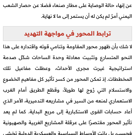
عن إنهاء حالة الوصاية على مطار صنعاء فضلا عن حصار الشعب
اليمني أمرٌ لم يكن له أن يستمر إلى ما لا نهاية.
ترابط المحور في مواجهة التهديد
لا شك بأن ظهور محور المقاومة وتنامي قوته واقتداره على هذا
النحو المتسارع وتثبيت معادلة وحدة الساحات شكّل صدمة
استراتيجية غيرت مجرى الأحداث، وعطلت مفاعيل تلك
المخططات. إذ تمكن المحور من كسر تأثير كل مفاهيم الخضوع
والاستسلام التي رُوج لها طويلاً، وقطَع الطريق أمام الغرب
الاستعماري لمنعه من السير في مشاريعه التدميرية، الأمر الذي
أعاد حسابات القوى الاستكبارية إلى مربع البداية. كما لم يعد
تأثير المحور مقتصرًا على عرقلة المشاريع الغربية والصهيونية
فحسب، بل باتت الأوساط السياسية والعسكرية الدولية تخشى