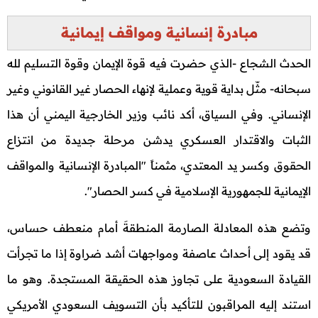
مبادرة إنسانية ومواقف إيمانية
الحدث الشجاع -الذي حضرت فيه قوة الإيمان وقوة التسليم لله
سبحانه- مثّل بداية قوية وعملية لإنهاء الحصار غير القانوني وغير
الإنساني. وفي السياق، أكد نائب وزير الخارجية اليمني أن هذا
الثبات والاقتدار العسكري يدشن مرحلة جديدة من انتزاع
الحقوق وكسر يد المعتدي، مثمناً "المبادرة الإنسانية والمواقف
الإيمانية للجمهورية الإسلامية في كسر الحصار".
وتضع هذه المعادلة الصارمة المنطقةَ أمام منعطف حساس،
قد يقود إلى أحداث عاصفة ومواجهات أشد ضراوة إذا ما تجرأت
القيادة السعودية على تجاوز هذه الحقيقة المستجدة. وهو ما
استند إليه المراقبون للتأكيد بأن التسويف السعودي الأمريكي