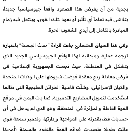
بجدية من أن يفرض هذا الصعود واقعاً جيوسياسياً جديداً،
يتلاشى فيه تماماً أي تأثير أو نفوذ لتلك القوى، وينتقل فيه زمام
المبادرة بالكامل إلى أيدي الشعوب الحرة.
وفي هذا السياق المتسارع جاءت قراءة "حدث الجمعة" باعتباره
ترجمة عملية وميدانية لهذا الواقع الجيوسياسي الجديد الذي
يتشكل في المنطقة. حيث نجحت الجمهورية الإسلامية في
فرض معادلة ردع معقدة فرضت شروطها على الولايات المتحدة
والكيان الإسرائيلي، وشلّت فاعلية الخزائن الخليجية التي طالما
استُخدمت لتمويل المشاريع التدميرية. كما بات اليمن في موقع
القوة الفاعلة والمؤثرة في المنطقة، وهو الذي لم يدخل في أي
حسابات قط، بقدرته على المواجهة وإدارتها، وتدمير سمعة قوى
عاثت طويلا وتصدرت قوائم القوة والنفوذ والهيمنة (أمريكا