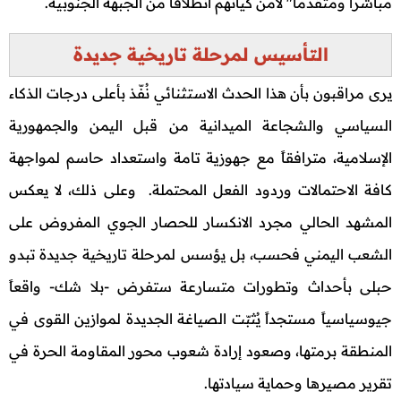
مباشراً ومتقدماً" لأمن كيانهم انطلاقاً من الجبهة الجنوبية.
التأسيس لمرحلة تاريخية جديدة
يرى مراقبون بأن هذا الحدث الاستثنائي نُفّذ بأعلى درجات الذكاء
السياسي والشجاعة الميدانية من قبل اليمن والجمهورية
الإسلامية، مترافقاً مع جهوزية تامة واستعداد حاسم لمواجهة
كافة الاحتمالات وردود الفعل المحتملة. وعلى ذلك، لا يعكس
المشهد الحالي مجرد الانكسار للحصار الجوي المفروض على
الشعب اليمني فحسب، بل يؤسس لمرحلة تاريخية جديدة تبدو
حبلى بأحداث وتطورات متسارعة ستفرض -بلا شك- واقعاً
جيوسياسياً مستجداً يُثبّت الصياغة الجديدة لموازين القوى في
المنطقة برمتها، وصعود إرادة شعوب محور المقاومة الحرة في
تقرير مصيرها وحماية سيادتها.