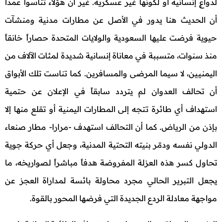
لدواعٍ إنسانية أو لكونها غير عسكرية. غير أن هؤلاء تناسوا عمداً
أن الحديث هنا يدور في الأصل عن مطارات مدنية ومنشآت
حيوية فرضت عليها السعودية والولايات المتحدة حصاراً خانقاً
منذ سنوات، متسببة في معاناة إنسانية شديدة لمئات الآلاف من
اليمنيين، لا سيما المرضى والمسافرين. كما تناست تلك الأبواق
أن تحالف العدوان لم يتردد سابقاً في الإعلان عن حتمية
استهداف أي طائرة تتجه إلى المطارات اليمنية أو تقلع منها إلا
بإذن من الرياض. كما أن التحالف استهدف -مرارا- مطار صنعاء
الدولي نفسه ودمّر بنيته التحتية المدنية، وجعل أي حركة جوية
تحاول كسر هذه العزلة المفروضة هدفاً مباشراً لصواريخه، ما
يجعل التبرير الحالي مجرد محاولة بائسة لمداراة العجز عن
مواجهة معادلة الردع الجديدة التي فرضها المحور بالقوة.