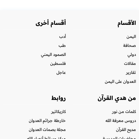
الأقسام
أقسام أخرى
اليمن
أدب
صحافة
طب
دولي
الصمود اليمني
مقالات
فلسطين
تقارير
عاجل
العدوان على اليمن
من هدي القرآن
روابط
كلمات من نور
كاريكاتير
دروس معرفة الله
خارطة جرائم العدوان
مديح القرآن
مجلة بصمات العدوان
محاضرات المدرسة
مركز وسائط أنصار الله