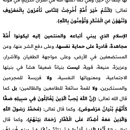
تعالى:
{
كُنْتُمْ خَيْرَ أُمَّةٍ أُخْرِجَتْ لِلنَّاسِ تَأْمُرُونَ بِالْمَعْرُوفِ
وَتَنْهَوْنَ عَنِ الْمُنْكَرِ وَتُؤْمِنُونَ بِاللَّهِ
}
.
الإسلام الذي يبني أتباعه والمنتمين إليه ليكونوا أُمَّةً
مجاهدةً، قادرةً على حماية نفسها،
وعلى دفع الشر عنها، وعن
المستضعفين في الأرض، وعلى مواجهة الطغيان والأشرار،
وعزيزةً، منيعةً، قويةً،
ليست
بنياناً ضعيفاً هشاً في بنيتها
الاجتماعية، ومعنوياتها النفسية،
ولا
فريسةً للمجرمين
والمستكبرين،
ولا
لقمةً سائغةً للطامعين والظالمين؛
بل
كما
قال الله تعالى:
{
إِنَّ اللَّهَ يُحِبُّ الَّذِينَ يُقَاتِلُونَ فِي سَبِيلِهِ صَفًّا
كَأَنَّهُمْ بُنْيَانٌ مَرْصُوصٌ
}
، وكما قال تعالى:
{
مُحَمَّدٌ رَسُولُ اللَّهِ
وَالَّذِينَ مَعَهُ أَشِدَّاءُ عَلَى الْكُفَّارِ رُحَمَاءُ بَيْنَهُمْ
}
، وكما قال
تعالى:
{
يَا أَيُّهَا الَّذِينَ آمَنُوا مَنْ يَرْتَدَّ مِنْكُمْ عَنْ دِينِهِ فَسَوْفَ