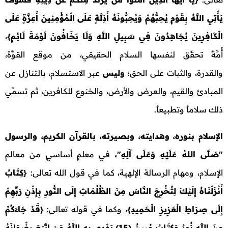
يَأْتِي اللَّهُ بِقَوْمٍ يُحِبُّهُمْ وَيُحِبُّونَهُ أَذِلَّةٍ عَلَى الْمُؤْمِنِينَ أَعِزَّةٍ عَلَى
الْكَافِرِينَ يُجَاهِدُونَ فِي سَبِيلِ اللَّهِ وَلَا يَخَافُونَ لَوْمَةَ لَائِمٍ
}
،
أُمَّةً تحقِّق لنفسها السلام الحقيقي، من موقع القوَّة،
والقدرة، والثبات على الحق؛
وليس
عبر الاستسلام، بالتنازل عن
المبادئ والقيم، والعرض والأرض، والخنوع للكافرين، ثم تسمِّي
ذلك سلاماً وتطبيعاً.
الإسلام بنوره، وهدايته، وبصيرته، بالقرآن الكريم، والرسول
"صَلَّى اللهُ عَلَيْهِ وَعَلَى آلِهِ"،
في معلمٍ أساسيٍ من معالم
الإسلام، ومهام الرسالة الإلهية، كما في قول الله تعالى:
{
كِتَابٌ
أَنْزَلْنَاهُ إِلَيْكَ لِتُخْرِجَ النَّاسَ مِنَ الظُّلُمَاتِ إِلَى النُّورِ بِإِذْنِ رَبِّهِمْ
إِلَى صِرَاطِ الْعَزِيزِ الْحَمِيدِ
}
، وكما في قوله تعالى:
{
قَدْ جَاءَكُمْ
مِنَ اللَّهِ نُورٌ وَكِتَابٌ مُبِينٌ (15) يَهْدِي بِهِ اللَّهُ مَنِ اتَّبَعَ رِضْوَانَهُ