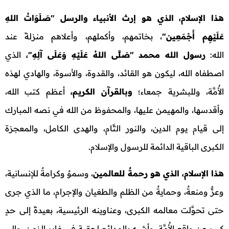
هذا الإسلام، الذي هو إرث الأنبياء والرسل "صَلَوَاتُ اللهِ
عَلَيْهِم أَجْمَعِين"
، بخاتمهم، وأكملهم، وأعلاهم منزلةً عند
الله:
رسول الله محمد
"صَلَّى اللهُ عَلَيْهِ وَعَلَى آلِهِ"،
الذي
اصطفاه الله، ليكون هو القائد، والقدوة، والأسوة، والهادي لهذه
الأُمَّة، وللبشرية جمعاء؛
وبالقرآن الكريم،
أعظم كتب الله،
وأقدسها، والمهيمن عليها، والمحفوظ من الله في نصه المبارك
إلى قيام يوم الدين، والنور التَّام، والهدى الكامل، والمعجزة
الكبرى الباقية الدائمة للرسول والإسلام.
هذا الإسلام، الذي هو رحمةٌ للعالمين
، وسموٌ وكرامةٌ للإنسانية،
وعزٌّ ومنعةٌ، وحمايةٌ من الظلم والطغيان والإجرام، ما الذي جرى
حتى تحوَّلت معالمه الكبرى، وعناوينه الرئيسية، بعيدةً إلى حدٍ
كبير عن واقع الأُمَّة، وأشبه بالمدائح لحقبةٍ في غابر الزمن، وإلى