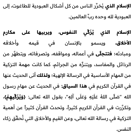
الإسلام الذي
يُحَرِّر الناس من كل أشكال العبودية للطاغوت، إلى
العبودية لله وحده ربِّ العالمين.
الإسلام الذي يُزَكِّي النفوس، ويربيها على مكارم
الأخلاق،
ويسمو بالإنسان في قيمه وأخلاقه
ومبادئه؛
فتتجلَّى
في أعماله، ومواقفه، وتصرفاته، ويتطهَّر من
الرذائل والمفاسد، ويتنزَّه من الجرائم، كما كانت مهمة التزكية
من المهام الأساسية في الرسالة الإلهية؛
ولـذلك
أتى الحديث عنها
في القرآن الكريم في
هذا السياق:
في الحديث عن مهام رسول
الله "صَلَّى اللهُ عَلَيْهِ وَعَلَى آلِهِ"، بقول الله تعالى:
{
وَيُزَكِّيهِمْ
}
،
وتكرَّرت في القرآن الكريم كثيراً، وتحدث القرآن كثيراً عن أهمية
التزكية في رسالة الله تعالى، وعن القيم والأخلاق التي تُحقِّق زكاء
النفس.