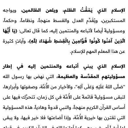
الإسلام الذي يَمْقُتُ الظلم، ويلعن الظالمين،
ويواجه
المستكبرين، ويُقَدِّم العدل والقسط منهجاً، ونظاماً، وحكماً،
ومسؤوليةً أيضاً لأتباعه والمنتمين إليه، كما قال تعالى:
{
يَا أَيُّهَا
الَّذِينَ آمَنُوا كُونُوا قَوَّامِينَ بِالْقِسْطِ شُهَدَاءَ لِلَّهِ
}
، وآياتٍ كثيرة
عن هذا المعلم المهم للإسلام.
الإسلام الذي يبني أتباعه والمنتمين إليه في إطار
مسؤوليتهم المقدَّسة والعظيمة،
التي نهض بها رسول الله
"صَلَّى اللهُ عَلَيْهِ وَعَلَى آلِهِ"، والأخيار من الأُمَّة، وصفوتها وأبرارها،
لتبقى مسؤوليةً قائمةً على الأُمَّة في كل زمان، تتحرَّك فيها على
أساس القرآن الكريم منهجاً، والنبي قدوةً وهادياً، هذه المسؤولية
التي تقترن بها خيرية الأُمَّة، وإذا أضاعتها فلا خير فيها، ولا يبقى
لها أيضاً أي خير، وهي كما أعلنها الله في القرآن الكريم، في قوله