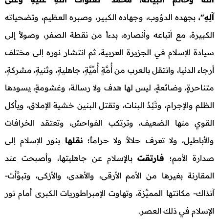
آلِهِ"،
بجهده الدؤوب، وجهاده الكبير، وصبره العظيم، وتضحياته
الكبيرة، مع أتباعه وأنصاره، بدءاً من نقطة الصفر، وصولاً إلى
سيادة الإسلام في الجزيرة العربية، ثم انتشار نوره إلى مختلف
أرجاء الدنيا، وانتقل بالعرب من أُمَّةٍ أُمِّيَّةٍ، جاهليةٍ، وثنيةٍ، مشركةٍ،
متناحرةٍ، وضائعةٍ، ليس لها هدف ولا رسالة، وغشومةٍ، يسودها
الظلم والإجرام، وتَئِدُ البنات، وتقتل البنين خشية الإملاق، ويأكل
القوي منها الضعيف، وترتكب الفواحش، وتعتقد الخرافات
والأباطيل، ولا تعرف حلالاً ولا حراماً؛
نقلها
بنور الإسلام إلى
صدارة الأمم؛
فارتقت
بالإسلام عن جاهليتها، وأصبحت عند
المقارنة بغيرها من الأمم الأرقى، والأهدى، والأزكى، وتبوَّأت-
آنذاك- مكانتها المميَّزة، وتهاوت الإمبراطوريات الكبرى أمام نور
الإسلام في ذلك العصر.