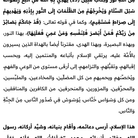
سُبُلَ السَّلَامِ وَيُخْرِجُهُمْ مِنَ الظُّلُمَاتِ إِلَى النُّورِ بِإِذْنِهِ وَيَهْدِيهِمْ
إِلَى صِرَاطٍ مُسْتَقِيمٍ
}
، وكما في قوله تعالى:
{
قَدْ جَاءَكُمْ بَصَائِرُ
مِنْ رَبِّكُمْ فَمَنْ أَبْصَرَ فَلِنَفْسِهِ وَمَنْ عَمِيَ فَعَلَيْهَا
}
، بهذا النور،
وبهذه البصيرة، وبهذا الهدى، مقترناً أيضاً بالهداة الذين يسيرون
بالأُمَّة عليه، يرتقي الإسلام بأتباعه والمنتمين إليه، وبحسب
إقبالهم، وتقبُّلهم، والتزامهم، إلى أرقى مستوى من الوعي والفهم،
ويُحَصِّنهم ويحميهم من كل المضلِّين، والمخادعين، والملبِّسين،
والمحرِّفين، والمزورين، والمنحرفين، من الكافرين والمنافقين،
ومن كل وَسْوَاسٍ خَنَّاس، يُوَسْوِسُ فِي صُدُورِ النَّاسِ، مِنَ الجِنَّةِ
وَالنَّاسِ.
هذا الإسلام، أرسى دعائمه، وأقام بنيانه، وشيَّد أركانه، رسول
الله وخاتم أنبيائه، محمد "صَلَوَاتُ اللهِ عَلَيْهِ وَعَلَى