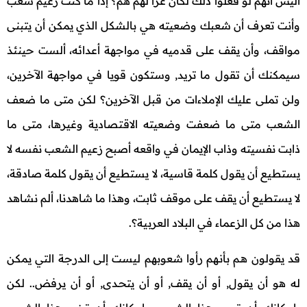
أليس أنهم لو فعلوا ذلك لكان عزاً لهم هم؟ إذا ما كنت زعيم شعب
وأنت تعرف أن شعبك وضعيته هي بالشكل الذي يمكن أن يتبنى
مواقف، وأن يقف على قدميه في مواجهة أعدائه، ألست حينئذ
سيمكنك أن تقول ما تريد, وستكون قويا في مواجهة الآخرين،
ولن تملى عليك الإملاءات من قبل الآخرين؟ لكن متى ما ضعف
الشعب متى ما ضعفت وضعيته الاقتصادية وغيرها، متى ما
ذابت نفسيته وذاب الإيمان في واقعه أصبح زعيم الشعب نفسه لا
يستطيع أن يقول كلمة قاسية، لا يستطيع أن يقول كلمة صادقة،
لا يستطيع أن يقف على موقف ثابت، وهذا ما شاهدنا، ألم نشاهد
هذا من كل الزعماء في البلاد العربية؟.
قد يقولون هـم بأنـهم رأوا شعوبهم ليست إلى الدرجة التي يمكن
له هو أن يقول, أو أن يقف, أو أن يتحـدى, أو أن يرفض.. لكن