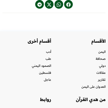
الأقسام
أقسام أخرى
اليمن
أدب
صحافة
طب
دولي
الصمود اليمني
مقالات
فلسطين
تقارير
عاجل
العدوان على اليمن
من هدي القرآن
روابط