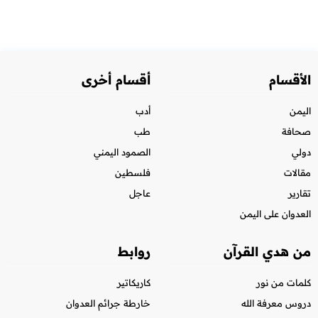
الأقسام
أقسام أخرى
اليمن
أدب
صحافة
طب
دولي
الصمود اليمني
مقالات
فلسطين
تقارير
عاجل
العدوان على اليمن
من هدي القرآن
روابط
كلمات من نور
كاريكاتير
دروس معرفة الله
خارطة جرائم العدوان