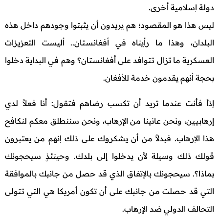
دولة إسلامية أخرى.
ليس هذا هو المقصود؛ هم يريدون أن يثبتوا وجودهم داخل هذه
البلدان، وهذا ما رأيناه في أفغانستان.. أليست التعزيزات
العسكرية ما تزال تتوافد على أفغانستان؟ وهم في البداية دخلوا
بحجة أنهم يقدمون خدمة للأفغان.
إذاً فأنت عندما تريد أن تكسب رضاهم فتقول: أنا فعلاً لدي
إرهابيين، ونحن عانينا من الإرهاب، ونحن سننطلق معكم لنكافح
هذا الإرهاب. فبدلاً من أن يشكروك على ذلك إنهم من يعتبرون
قولك ذلك وسيلة لأن يدخلوا إلى بلدك. وحينئذٍ سيحجونك
بماذا؟. سيحجونك بالإتفاق الذي قد حصل من جانبك بالموافقة
التي قد حصلت من جانبك على أن تكون أمريكا هي التي تتولى
التحالف الدولي ضد الإرهاب.