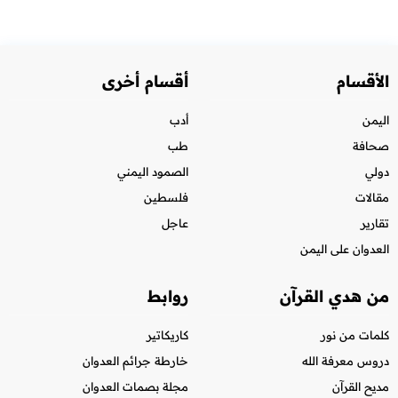
الأقسام
أقسام أخرى
اليمن
أدب
صحافة
طب
دولي
الصمود اليمني
مقالات
فلسطين
تقارير
عاجل
العدوان على اليمن
من هدي القرآن
روابط
كلمات من نور
كاريكاتير
دروس معرفة الله
خارطة جرائم العدوان
مديح القرآن
مجلة بصمات العدوان