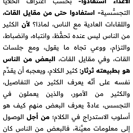
الأعداء استفادوا-
بحسب اعتراف الخلايا
التجسُّسية
- استفادوا حتى من مقايل القات،
واللقاءات العادية مع الناس، لماذا؟
لأن
الكثير
من الناس ليس عنده تحفُّظ، وانتباه، وانضباط،
والتزام، ووعي تجاه ما يقول، ومع جلسات
القات، وفي مقايل القات،
البعض من الناس
هو بطبيعته ثرثار:
كثير الكلام، ويعجبه أن يقدِّم
نفسه على أنَّه يعرف الكثير من التفاصيل،
والكثير من الأمور، والذين يعملون في
التجسس، عادةً يعرف البعض منهم كيف هو
أسلوب الاستدراج في الكلام؛
من أجل
الوصول
إلى معلومات معيَّنة، فالبعض من الناس كان