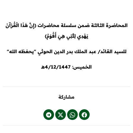
المحاضرة الثالثة ضمن سلسلة محاضرات (
إِنَّ هَذَا الْقُرْآنَ
يَهْدِي لِلَّتِي هِيَ أَقْوَمُ)
للسيد القائد/ عبد الملك بدر الدين الحوثي "يحفظه الله"
الخميس: 4/12/1447هـ
مشاركة