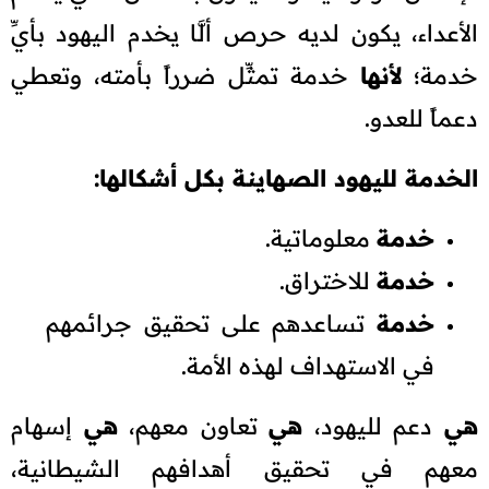
الأعداء، يكون لديه حرص ألَّا يخدم اليهود بأيِّ
خدمة؛
لأنها
خدمة تمثِّل ضرراً بأمته، وتعطي
دعماً للعدو.
الخدمة لليهود الصهاينة بكل أشكالها:
خدمة
معلوماتية.
خدمة
للاختراق.
خدمة
تساعدهم على تحقيق جرائمهم
في الاستهداف لهذه الأمة.
هي
دعم لليهود،
هي
تعاون معهم،
هي
إسهام
معهم في تحقيق أهدافهم الشيطانية،