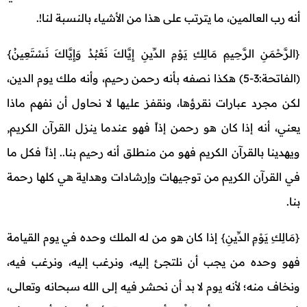
أنه رب العالمين، ما يترتب على هذا من الأشياء بالنسبة لنا!.
{الرَّحْمَنِ الرَّحِيمِ مَالِكِ يَوْمِ الدِّينِ إِيَّاكَ نَعْبُدُ وَإِيَّاكَ نَسْتَعِينُ}
(الفاتحة:3-5) هكذا نصفه بأنه رحمن رحيم، وأنه ملك يوم الدين،
لكن مجرد عبارات نقرؤها، ونقفز عليها لا نحاول أن نفهم ماذا
يعني، أنه إذا كان هو رحمن إذاً فهو عندما ينزل القرآن الكريم,
ويهدينا بالقرآن الكريم فهو من منطلق أنه رحيم بنا.. إذاً فكل ما
في القرآن الكريم من توجيهات وإرشادات وهداية هي كلها رحمة
بنا.
{مَالِكِ يَوْمِ الدِّينِ} إذا كان هو من له الملك وحده في يوم القيامة
فهو وحده من يجب أن نلتجئ إليه، ونرغب إليه، ونرغب فيه،
ونخاف منه؛ لأنه يوم لا بد أن نحشر فيه إلى الله سبحانه وتعالى،