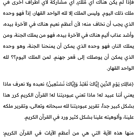
فإذا لم يكن هناك أي مُلْكٍ, أي مشاركة لأي أطراف أخرى في
ملك ذلك اليوم, وليس الملك إلا لله الواحد القهار، إذاً فهو وحده
الذي يجب أن نخاف منه؛ لأن أعظم نعيم هناك في الآخرة بيده،
وأشد عذاب أليم هناك في الآخرة بيده، فهو من يملك الجنة، ومن
يملك النار، فهو وحده الذي يمكن أن يمنحنا الجنة، وهو وحده
الذي يمكن أن يوصلك إلى قعر جهنم. لمن الملك اليوم؟؟ لله
الواحد القهار.
{مَالِكِ يَوْمِ الدِّينِ إِيَّاكَ نَعْبُدُ وَإِيَّاكَ نَسْتَعِينُ} نعبده ولا نعرف ماذا
يعني أننا عبيد له! ماذا تعني عبوديتنا له! القرآن الكريم كرر هذا
بشكل كبير جداً، تقرير عبوديتنا لله سبحانه وتعالى، وتقرير ملكه
علينا، وألوهيته علينا بشكل كثير ورد في القرآن الكريم.
منها هذه الآية التي هي من أعظم الآيات في القرآن الكريم: