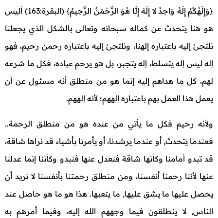
{وَإِلَهُكُمْ إِلَهٌ وَاحِدٌ لا إِلَهَ إِلَّا هُوَ الرَّحْمَنُ الرَّحِيمُ} (البقرة:163) أليس
هو هنا يتحدث عن كماله سبحانه وتعالى بالشكل الذي يجعلنا
نلتجئ إليه باعتباره إلهنا، ونلتجئ إليه باعتباره رحمن رحيم، فهو
إله ليس إله يتسلط، إله يتجبر، بل هو يرحم عباده، فكل ما شرعه
لهم، كل ما هداهم إليه إنما هو من منطلق أنه مسئول عن أن
يعمل هذا العمل بهم باعتباره إلههم؛ لأنه إلههم.
ولأنه رحيم فكل ما يأتي من عنده هو من منطلق الرحمة..
فعندما يتحدث, أو عندما يرشدنا، أو يأمرنا بأشياء قد نراها شاقة،
قد تبدو أمامنا وكأنها شاقة فنعدل عنها فنبدو وكأننا إنما عدلنا
عنها لأننا رحمنا أنفسنا، ومن منطلق رحمتنا بأنفسنا لا نريد أن
يحصل عليها ما يشق عليها, ما يتعبها. هذا هو ما هو حاصل عند
الناس, لا ينطلقون فيما وجههم الله إليه، وفيما أمرهم به