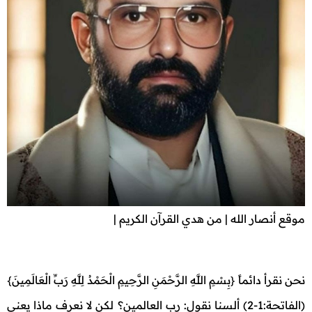
موقع أنصار الله | من هدي القرآن الكريم |
نحن نقرأ دائماً {بِسْمِ اللَّهِ الرَّحْمَنِ الرَّحِيمِ الْحَمْدُ لِلَّهِ رَبِّ الْعَالَمِينَ}
(الفاتحة:1-2) ألسنا نقول: رب العالمين؟ لكن لا نعرف ماذا يعني