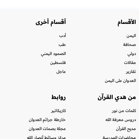
الأقسام
أقسام أخرى
اليمن
أدب
صحافة
طب
دولي
الصمود اليمني
مقالات
فلسطين
تقارير
عاجل
العدوان على اليمن
من هدي القرآن
روابط
كلمات من نور
كاريكاتير
دروس معرفة الله
خارطة جرائم العدوان
مديح القرآن
مجلة بصمات العدوان
محاضرات المدرسة
مركز وسائط أنصار الله