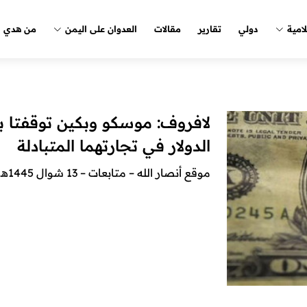
لامية
دولي
تقارير
مقالات
العدوان على اليمن
من هدي ا
لافروف: موسكو وبكين توقفتا 
الدولار في تجارتهما المتبادلة
موقع أنصار الله – متابعات – 13 شوال 1445هـ أعلن وزير الخارجية الروسي، سيرغي لافروف، ا...