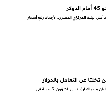
لار
قع أنصار الله – متابعات – 25 شعبان 1445هـ أعلن البنك المركزي المصري، الأربعاء، رفع أسعار
تخلتا عن التعامل بالدولار
أنصار الله – متابعات – 24 صفر 1445هـ أعلن مدير الإدارة الأولى للشؤون الآسيوية في