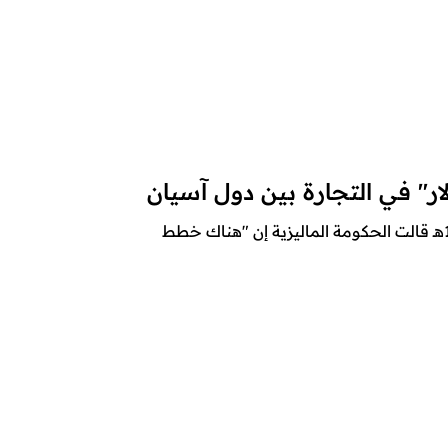
لار" في التجارة بين دول آسيان
موقع أنصار الله – متابعات – 3 ذو الحجة 1444هـ قالت الحكومة الماليزية إن "هناك خطط