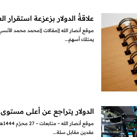
علاقةُ الدولار بزعزعة استقرار العالَم من 914
‏موقع أنصار الله ||مقالات ||محمد محمد الآنسي*
يمتلك أسهمَ...
الدولار يتراجع عن أعلى مستوى
موق
عقدين مقابل سلة...