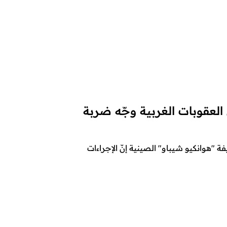
عقوبات الغربية وجّه ضربة
 شوال ١٤٤٣هـ قالت صحيفة "هوانكيو شيباو" الصينية إنّ الإجراءات