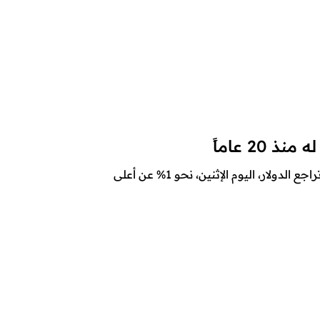
20 عاماً
موقع أنصار الله – متابعات – 23 صفر 1444هـ تراجع الدولار، اليوم الإثنين، نحو 1% عن أعلى