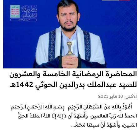
المحاضرة الرمضانية الخامسة والعشرون
للسيد عبدالملك بدرالدين الحوثي 1442هــ
الاثنين, 10 مايو 2021
أَعُـوْذُ بِاللهِ مِنْ الشَّيْطَان الرَّجِيْمِ بِـسْـــمِ اللهِ الرَّحْـمَـنِ الرَّحِـيْـمِ
الحمدُ لله رَبِّ العالمين، وأَشهَـدُ أن لا إلهَ إلَّا اللهُ الملكُ الحقُّ
المُبين، وأشهَدُ أنَّ سيدَنا مُحَمَّــ...