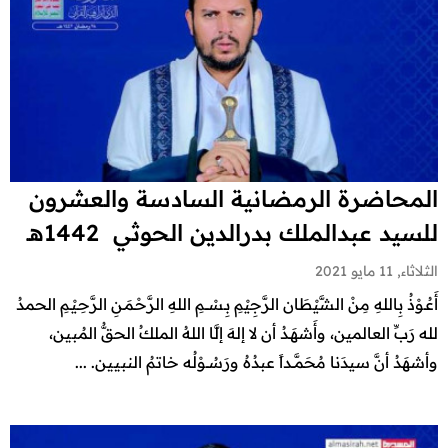
المحاضرة الرمضانية السادسة والعشرون
للسيد عبدالملك بدرالدين الحوثي 1442هـ
الثلاثاء, 11 مايو 2021
أَعُـوْذُ بِاللهِ مِنْ الشَّيْطَان الرَّجِيْمِ بِـسْـــمِ اللهِ الرَّحْـمَـنِ الرَّحِـيْـمِ الحمدُ
لله رَبِّ العالمين، وأَشهَـدُ أن لا إلهَ إلَّا اللهُ الملكُ الحقُّ المُبين،
وأشهَدُ أنَّ سيدَنا مُحَمَّــداً عبدُهُ ورَسُــوْلُه خاتمُ النبيين. ...