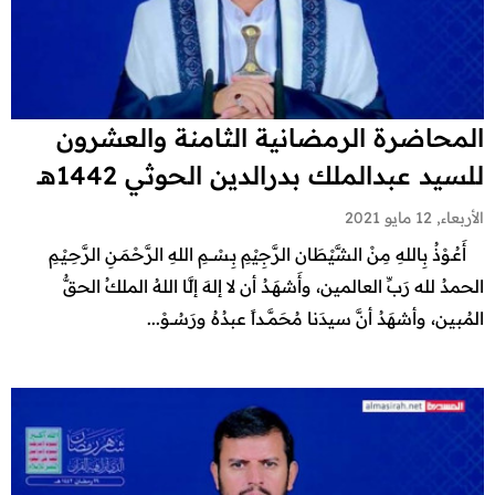
المحاضرة الرمضانية الثامنة والعشرون
للسيد عبدالملك بدرالدين الحوثي 1442هـ
الأربعاء, 12 مايو 2021
أَعُـوْذُ بِاللهِ مِنْ الشَّيْطَان الرَّجِيْمِ بِـسْـــمِ اللهِ الرَّحْـمَـنِ الرَّحِـيْـمِ
الحمدُ لله رَبِّ العالمين، وأَشهَـدُ أن لا إلهَ إلَّا اللهُ الملكُ الحقُّ
المُبين، وأشهَدُ أنَّ سيدَنا مُحَمَّــداً عبدُهُ ورَسُــوْ...