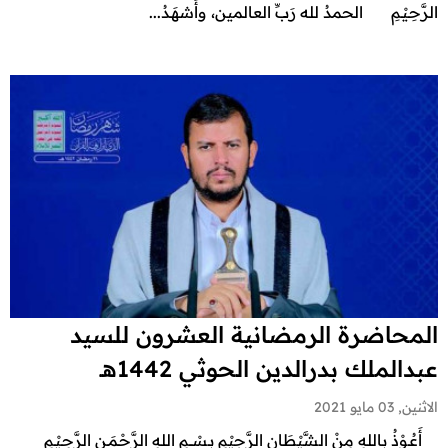
الرَّحِـيْـمِ الحمدُ لله رَبِّ العالمين، وأَشهَـدُ...
المحاضرة الرمضانية العشرون للسيد
عبدالملك بدرالدين الحوثي 1442هـ
الاثنين, 03 مايو 2021
أَعُـوْذُ بِاللهِ مِنْ الشَّيْطَان الرَّجِيْمِ بِـسْـــمِ اللهِ الرَّحْـمَـنِ الرَّحِـيْـمِ