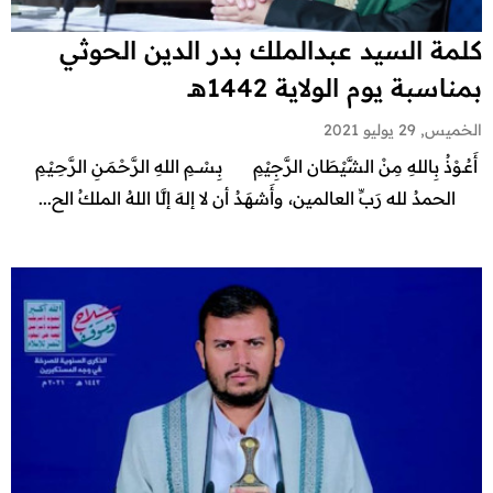
كلمة السيد عبدالملك بدر الدين الحوثي
بمناسبة يوم الولاية 1442هـ
الخميس, 29 يوليو 2021
أَعُـوْذُ بِاللهِ مِنْ الشَّيْطَان الرَّجِيْمِ بِـسْـــمِ اللهِ الرَّحْـمَـنِ الرَّحِـيْـمِ
الحمدُ لله رَبِّ العالمين، وأَشهَـدُ أن لا إلهَ إلَّا اللهُ الملكُ الح...