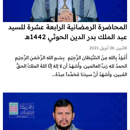
المحاضرة الرمضانية الرابعة عشرة للسيد
عبد الملك بدر الدين الحوثي 1442هـ
الاثنين, 26 أبريل 2021
أَعُـوْذُ بِاللهِ مِنْ الشَّيْطَان الرَّجِيْمِ بِـسْـــمِ اللهِ الرَّحْـمَـنِ الرَّحِـيْـمِ
الحمدُ لله رَبِّ العالمين، وأَشهَـدُ أن لا إلهَ إلَّا اللهُ الملكُ الحقُّ
المُبين، وأشهَدُ أنَّ سيدَنا مُحَمَّــداً عبدُهُ...