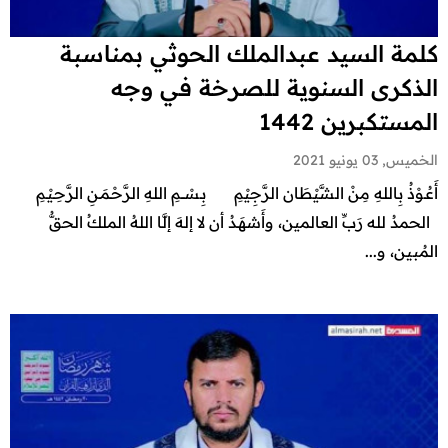
كلمة السيد عبدالملك الحوثي بمناسبة
الذكرى السنوية للصرخة في وجه
المستكبرين 1442
الخميس, 03 يونيو 2021
أَعُـوْذُ بِاللهِ مِنْ الشَّيْطَان الرَّجِيْمِ بِـسْـــمِ اللهِ الرَّحْـمَـنِ الرَّحِـيْـمِ
الحمدُ لله رَبِّ العالمين، وأَشهَـدُ أن لا إلهَ إلَّا اللهُ الملكُ الحقُّ
المُبين، و...