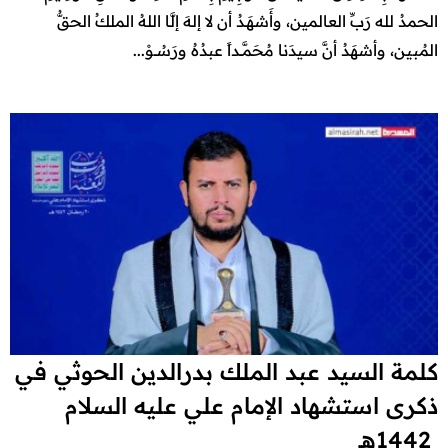
الحمدُ لله رَبِّ العالمين، وأَشهَـدُ أن لا إلهَ إلَّا اللهُ الملكُ الحقُّ
المُبين، وأشهَدُ أنَّ سيدَنا مُحَمَّــداً عبدُهُ ورَسُــوْ...
كلمة السيد عبد الملك بدرالدين الحوثي في
ذكرى استشهاد الإمام علي عليه السلام
1442هـ