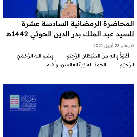
المحاضرة الرمضانية السادسة عشرة
للسيد عبد الملك بدر الدين الحوثي 1442هـ
الأربعاء, 28 أبريل 2021
أَعُـوْذُ بِاللهِ مِنْ الشَّيْطَان الرَّجِيْمِ بِـسْـــمِ اللهِ الرَّحْـمَـنِ
الرَّحِـيْـمِ الحمدُ لله رَبِّ العالمين، وأَشه...