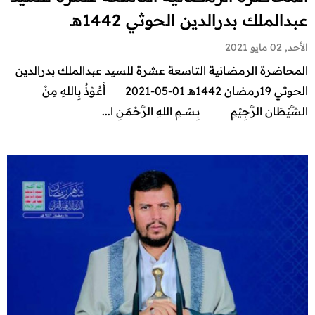
عبدالملك بدرالدين الحوثي 1442هـ
الأحد, 02 مايو 2021
المحاضرة الرمضانية التاسعة عشرة للسيد عبدالملك بدرالدين
الحوثي 19رمضان 1442هـ 01-05-2021 أَعُـوْذُ بِاللهِ مِنْ
الشَّيْطَان الرَّجِيْمِ بِـسْـــمِ اللهِ الرَّحْـمَـنِ ا...