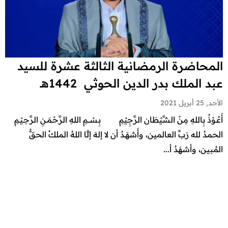
المحاضرة الرمضانية الثالثة عشرة للسيد
عبد الملك بدر الدين الحوثي 1442هـ
الأحد, 25 أبريل 2021
أَعُـوْذُ بِاللهِ مِنْ الشَّيْطَان الرَّجِيْمِ بِـسْـــمِ اللهِ الرَّحْـمَـنِ الرَّحِـيْـمِ
الحمدُ لله رَبِّ العالمين، وأَشهَـدُ أن لا إلهَ إلَّا اللهُ الملكُ الحقُّ
المُبين، وأشهَدُ أ...