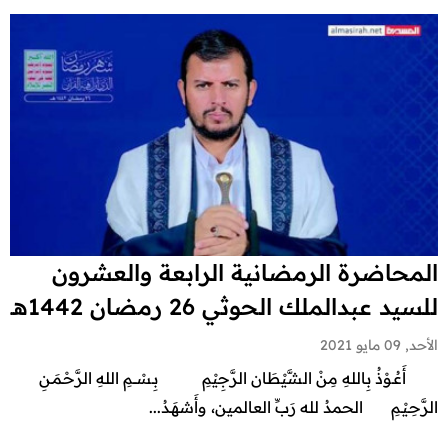
المحاضرة الرمضانية الرابعة والعشرون
للسيد عبدالملك الحوثي 26 رمضان 1442هـ
الأحد, 09 مايو 2021
أَعُـوْذُ بِاللهِ مِنْ الشَّيْطَان الرَّجِيْمِ بِـسْـــمِ اللهِ الرَّحْـمَـنِ
الرَّحِـيْـمِ الحمدُ لله رَبِّ العالمين، وأَشهَـدُ...