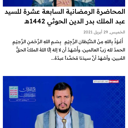
المحاضرة الرمضانية السابعة عشرة للسيد
عبد الملك بدر الدين الحوثي 1442هـ
الخميس, 29 أبريل 2021
أَعُـوْذُ بِاللهِ مِنْ الشَّيْطَان الرَّجِيْمِ بِـسْـــمِ اللهِ الرَّحْـمَـنِ الرَّحِـيْـمِ
الحمدُ لله رَبِّ العالمين، وأَشهَـدُ أن لا إلهَ إلَّا اللهُ الملكُ الحقُّ
المُبين، وأشهَدُ أنَّ سيدَنا مُحَمَّــداً عبدُهُ...