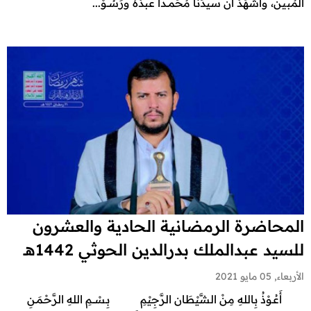
المُبين، وأشهَدُ أنَّ سيدَنا مُحَمَّــداً عبدُهُ ورَسُــوْ...
المحاضرة الرمضانية الحادية والعشرون
للسيد عبدالملك بدرالدين الحوثي 1442هـ
الأربعاء, 05 مايو 2021
أَعُـوْذُ بِاللهِ مِنْ الشَّيْطَان الرَّجِيْمِ بِـسْـــمِ اللهِ الرَّحْـمَـنِ