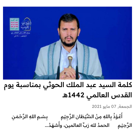
كلمة السيد عبد الملك الحوثي بمناسبة يوم
القدس العالمي 1442هـ
الجمعة, 07 مايو 2021
أَعُـوْذُ بِاللهِ مِنْ الشَّيْطَان الرَّجِيْمِ بِـسْـــمِ اللهِ الرَّحْـمَـنِ
الرَّحِـيْـمِ الحمدُ لله رَبِّ العالمين، وأَشهَـدُ...