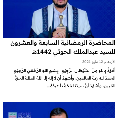
المحاضرة الرمضانية السابعة والعشرون
للسيد عبدالملك الحوثي 1442هـ
الأربعاء, 12 مايو 2021
أَعُـوْذُ بِاللهِ مِنْ الشَّيْطَان الرَّجِيْمِ بِـسْـــمِ اللهِ الرَّحْـمَـنِ الرَّحِـيْـمِ
الحمدُ لله رَبِّ العالمين، وأَشهَـدُ أن لا إلهَ إلَّا اللهُ الملكُ الحقُّ
المُبين، وأشهَدُ أنَّ سيدَنا مُحَمَّــداً عبدُهُ...