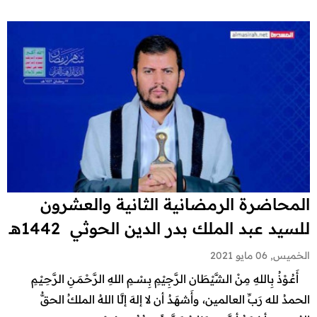
المحاضرة الرمضانية الثانية والعشرون
للسيد عبد الملك بدر الدين الحوثي 1442هـ
الخميس, 06 مايو 2021
أَعُـوْذُ بِاللهِ مِنْ الشَّيْطَان الرَّجِيْمِ بِـسْـــمِ اللهِ الرَّحْـمَـنِ الرَّحِـيْـمِ
الحمدُ لله رَبِّ العالمين، وأَشهَـدُ أن لا إلهَ إلَّا اللهُ الملكُ الحقُّ