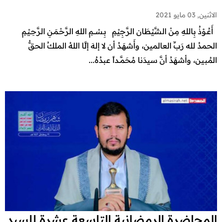
الاثنين, 03 مايو 2021
أَعُـوْذُ بِاللهِ مِنْ الشَّيْطَان الرَّجِيْمِ بِـسْـــمِ اللهِ الرَّحْـمَـنِ الرَّحِـيْـمِ
الحمدُ لله رَبِّ العالمين، وأَشهَـدُ أن لا إلهَ إلَّا اللهُ الملكُ الحقُّ
المُبين، وأشهَدُ أنَّ سيدَنا مُحَمَّــداً عبدُهُ...
المحاضرة الرمضانية التاسعة عشرة للسيد