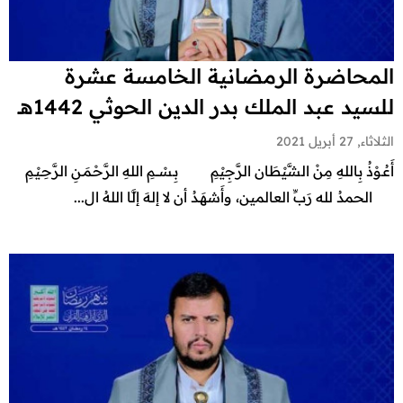
المحاضرة الرمضانية الخامسة عشرة
للسيد عبد الملك بدر الدين الحوثي 1442هـ
الثلاثاء, 27 أبريل 2021
أَعُـوْذُ بِاللهِ مِنْ الشَّيْطَان الرَّجِيْمِ بِـسْـــمِ اللهِ الرَّحْـمَـنِ الرَّحِـيْـمِ
الحمدُ لله رَبِّ العالمين، وأَشهَـدُ أن لا إلهَ إلَّا اللهُ ال...