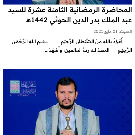
المحاضرة الرمضانية الثامنة عشرة للسيد
عبد الملك بدر الدين الحوثي 1442هـ
السبت, 01 مايو 2021
أَعُـوْذُ بِاللهِ مِنْ الشَّيْطَان الرَّجِيْمِ بِـسْـــمِ اللهِ الرَّحْـمَـنِ
الرَّحِـيْـمِ الحمدُ لله رَبِّ العالمين، وأَشهَـدُ...