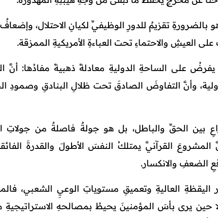
بالضرورةِ تقزيمٌ للدورِ الوظيفيِّ لكيانِ الاحتلال، وإضعافٌ ب
 على العيشِ والاحتماءِ تحت العباءةِ الأمريكيةِ الممزقة.
 يفرضُ على الساحةِ الدوليةِ معادلةً ذهبيةً مفادُها: أنَّ ال
 دولية، وأنَّ التفاوضَ الصادقَ تحت ظلالِ البنادقِ وصمودِ ال
ِ بين الحقِّ والباطل، بل هو جولةٌ فاصلةٌ من جولاتِ الت
َّ المشروعَ القرآنيَّ يمتلكُ النفسَ الأطولَ والقدرةَ الفائق
عِ الضعفِ والانكسار.
ار اليقظةِ العاليةِ وتعميقِ مستوياتِ الوعيِ الشعبي، فالم
 إلا حين يرى بأسَ المؤمنينَ يحيطُ بمصالحهِ الاستراتيجيةِ من