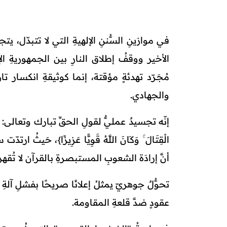
في موازينِ السُّننِ الإلهيةِ التي لا تتبدّل، يتج
الأخير ووقفُ إطلاق النارِ بين الجمهوريةِ ا
مُجَـرّد تهدئةٍ مؤقتة، إنما كوثيقةِ انكسار ت
والجهادي.
إنّه تجسيدٌ عمليٌّ لقولِ الحقِّ تبارك وتعالى: {وَرَدَّ اللَّه
الْقِتَالَ ۚ وَكَانَ اللَّهُ قَوِيًّا عَزِيزًا}، حَ
أنَّ إرادَة الشعوبِ المستبصرةِ بالقرآن لا تُقهر
تحوُّلٌ جوهريّ يمثلُ إعلانًا صريحًا بفشلِ آلةِ
عقودٍ ضدَّ قلعةِ المقاومة.