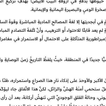
طُها بدقةٍ في أروقةِ البيتِ الأبيض؛ بهَدفِ تركيعِ ال
رةِ الوعيِ والبصيرةِ اليمانيةِ والإيمانية.
 أبجديتِها إلا لغةَ المصالحِ الماديةِ المباشرةِ وقوةَ السلاح
 لم يعد قابلًا للاحتواء أَو الترهيب، وأنَّ كُلفةَ التصادمِ المبا
إمبراطوريةِ المتآكلةِ على الاحتمال أَو الاستمرار في مغامرات
ًّا جديدًا في المنطقة، حَيثُ يلفظُ التاريخُ زمنَ الوصايةِ وال
لأكبر والأوحدَ على إذكاء نارِ هذا الصراعِ واستمراره، ظنًا من
ستحمي أمنَهُ الهشَّ والزائل، لكنَّ هذا الاتّفاق جاءَ ليؤكّـ
وني، وحالةَ القلقِ الوجوديِّ التي تنهشُ أركانهُ، بعد أن رأى 
، باحثًا عن مخرجٍ يحفظُ ما تبقى من وجهِ هيبتِهِ المهدورة.