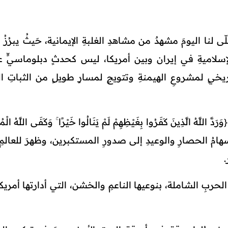
لّى لنا اليومَ مشهدٌ من مشاهدِ الغلبةِ الإيمانية، حَيثُ يبرُزُ ا
لإسلاميةِ في إيران وبين أمريكا، ليس كحدثٍ دبلوماسيٍّ عاب
اريخيٍ لمشروعِ الهيمنةِ وتتويجٍ لمسارٍ طويلٍ من الثباتِ الق
ُ الَّذِينَ كَفَرُوا بِغَيْظِهِمْ لَمْ يَنَالُوا خَيْرًا ۚ وَكَفَى اللَّهُ الْمُؤ
يثُ ارتدّت سهامُ الحصارِ والوعيدِ إلى صدورِ المستكبرين، وظهرَ للعال
.
 الحربِ الشاملة، بنوعيها الناعمِ والخشن، التي أدارتها أمريكا