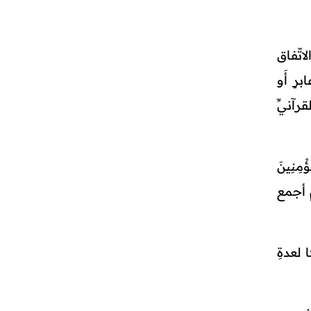
لاتّفاق
رٍ أَو
رآنيِّ
ْمِنِينَ
مِ أجمع
 لعدةِ