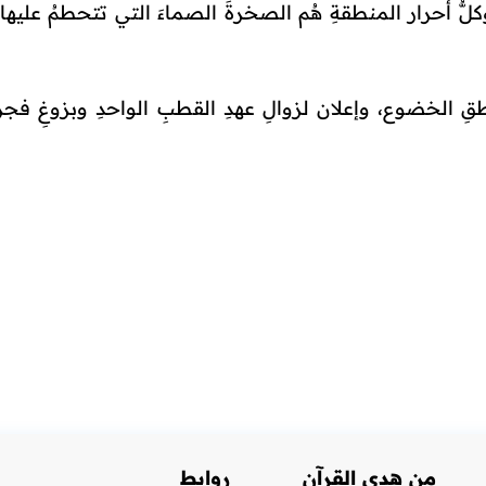
لُّ أحرار المنطقةِ هُم الصخرةَ الصماءَ التي تتحطمُ عليها 
لخضوع، وإعلان لزوالِ عهدِ القطبِ الواحدِ وبزوغِ فجرِ الأُ
من هدي القرآن
روابط