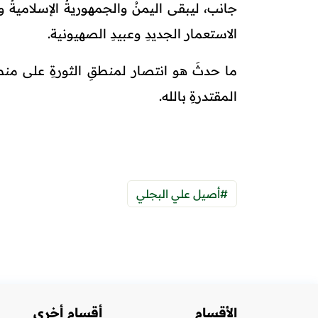
جانب، ليبقى اليمنُ والجمهوريةُ الإسلاميةُ وك
الاستعمار الجديدِ وعبيدِ الصهيونية.
ما حدثَ هو انتصار لمنطقِ الثورةِ على منطقِ ا
المقتدرةِ بالله.
#أصيل علي البجلي
الأقسام
أقسام أخرى