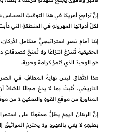
إنَّ تراجعَ أمريكا في هذا التوقيتِ الحساسِ هو 
لكلِّ أدواتها المهرولةِ في المنطقةِ التي دأبت
إننا أمامَ نصرٍ استراتيجيٍّ متكاملِ الأركان،
الحقيقيةَ تُنتزعُ انتزاعًا ولا تُمنحُ كصدقاتٍ
هو الوحيدُ الذي يُثمرُ كرامةً وحرية.
هذا الاتّفاق ليس نهايةَ المطافِ في الصراع
التاريخي، تُثبتُ بما لا يدعُ مجالًا للشكِّ أن
المناورةِ من موقعِ القوةِ والتمكينِ لا من موق
إنَّ الرهانَ اليومَ يظلُّ معقودًا على استمر
بطبعِهِ لا يفي بالعهودِ ولا يحترمُ المواثيقَ