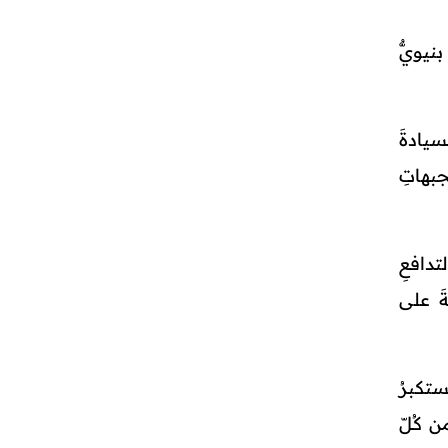
نيويٌّ
سيادةَ
جبهاتِ
دافعِ
ةَ على
ستكبرُ
 كُـلّ