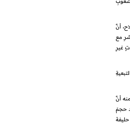
شعوبِ
، أنَّ
شرِ مع
ٍ غيرِ
تبعيةِ
ه أنَّ
د حجمَ
حليفهُ