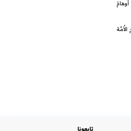
أوهامُ
مَّــة
تابعونا