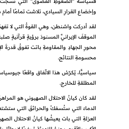
فسياسةُ "الضغوطِ القصوى" التي نُسجت خيو
وإخضاع القرارِ السيادي، تلاشت تمامًا أمامَ صخ
لقد أدركت واشنطن، وهي القوةُ التي لا تفهمُ في
الموقفَ الإيرانيَّ المسنودَ برؤيةٍ قرآنيةٍ صلبةٍ
محورِ الجهادِ والمقاومةِ باتت تفوقُ قدرةَ ال
محسومةِ النتائج.
سياسيًّا، يُكرّسُ هذا الاتّفاق واقعًا جيوسياسي
المطلقةِ للخارج.
لقد كان كيانُ الاحتلال الصهيوني هو المراهنَ ا
الدماءَ التي ستُسفكُ والحرائقَ التي ستشتعلُ 
العزلةِ التي بات يعيشُها كيانُ الاحتلال الصهي
الأكبر والأقوى يجنحُ للتهدئةِ مُرغمًا لا بطلًا