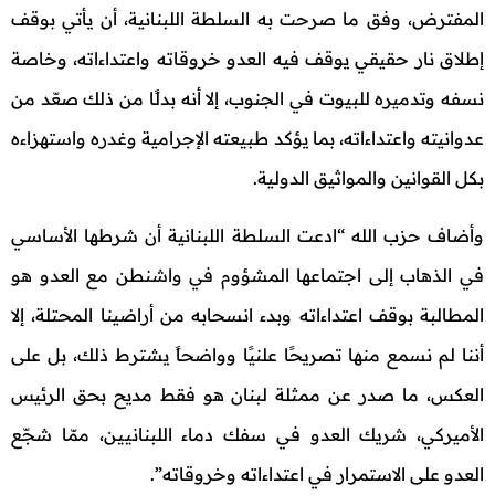
المفترض، وفق ما صرحت به السلطة اللبنانية، أن يأتي بوقف
إطلاق نار حقيقي يوقف فيه العدو خروقاته واعتداءاته، وخاصة
نسفه وتدميره للبيوت في الجنوب، إلا أنه بدلًا من ذلك صعّد من
عدوانيته واعتداءاته، بما يؤكد طبيعته الإجرامية وغدره واستهزاءه
بكل القوانين والمواثيق الدولية.
وأضاف حزب الله “ادعت السلطة اللبنانية أن شرطها الأساسي
في الذهاب إلى اجتماعها المشؤوم في واشنطن مع العدو هو
المطالبة بوقف اعتداءاته وبدء انسحابه من أراضينا المحتلة، إلا
أننا لم نسمع منها تصريحًا علنيًا وواضحاً يشترط ذلك، بل على
العكس، ما صدر عن ممثلة لبنان هو فقط مديح بحق الرئيس
الأميركي، شريك العدو في سفك دماء اللبنانيين، ممّا شجّع
العدو على الاستمرار في اعتداءاته وخروقاته”.