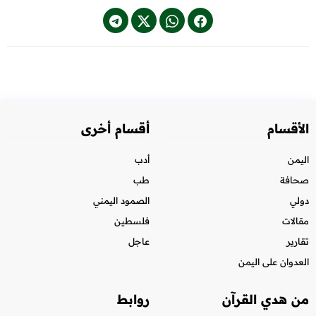
الأقسام
أقسام أخرى
اليمن
أدب
صحافة
طب
دولي
الصمود اليمني
مقالات
فلسطين
تقارير
عاجل
العدوان على اليمن
من هدي القرآن
روابط