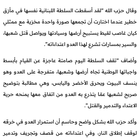
وقال حزب الله “لقد أسقطت السلطة اللبنانية نفسها في مأزق
خطير عندما اختارت أن تجمعها صورة واحدة مخزية مع ممثلي
كيان غاصب لقيط يستبيح أرضها وسيادتها ويواصل قتل شعبها،
والسير بمسارات تشرع لهذا العدو اعتداءاته”.
وأضاف “تقف السلطة اليوم صامتة عاجزة عن القيام بأبسط
واجباتها الوطنية تجاه أرضها وشعبها، متفرجة على العدو وهو
ينسف البيوت ويحرق الأخضر واليابس، وهي مطالبة بتوضيح
صريح لشعبها عمّا يتذرع به العدو من اتفاق معها يمنحه حرية
الاعتداء والتدمير والقتل”.
وأكد حزب الله بشكل واضح وحاسم أن استمرار العدو في خرقه
لوقف إطلاق النار، وفي اعتداءاته من قصف وتجريف وتدمير