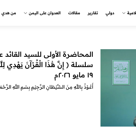
لامية
دولي
تقارير
مقالات
العدوان على اليمن
من هدي ا
المحاضرة الأولى للسيد القائد 
١٩ مايو ٢٠٢٦م
أَعُـوْذُ بِاللَّهِ مِنَ الشَّيْطَانِ الرَّجِيْمِ بِسْمِ اللَّهِ الرَّحْمَ