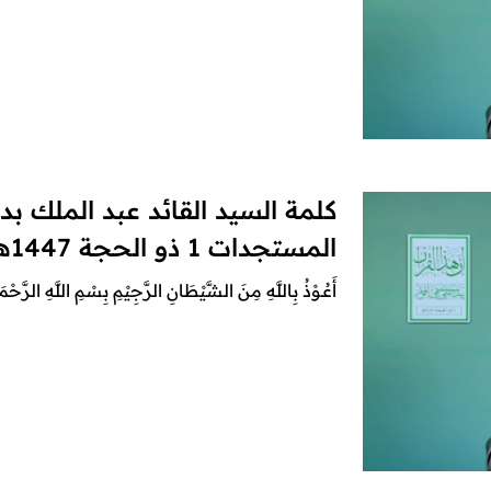
كلمة السيد القائد عبد الملك بد
المستجدات 1 ذو الحجة 1447هـ 18 مايو 2026م
أَعُـوْذُ بِاللَّهِ مِنَ الشَّيْطَانِ الرَّجِيْمِ بِسْمِ اللَّهِ الرَّحْمَ