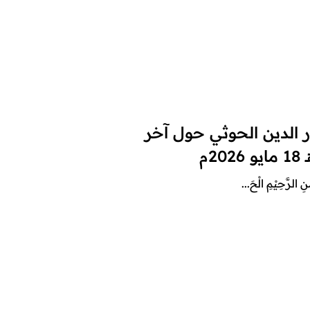
ر الدين الحوثي حول آخر
نِ الرَّحِيْمِ الْحَ...