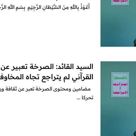
أَعُـوْذُ بِاللَّهِ مِنَ الشَّيْطَانِ الرَّجِيْمِ بِسْمِ اللَّهِ الرّ
السيد القائد: الصرخة تعبير عن 
القرآني لم يتراجع تجاه المخاوف
مضامين ومحتوى الصرخة تعبر عن ثقافة ورؤي
تحركا ...