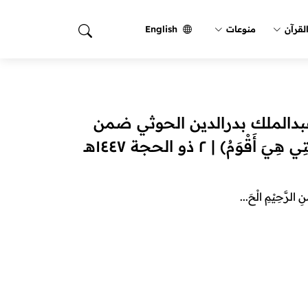
لقرآن
منوعات
English
عبدالملك بدرالدين الحوثي ضمن
سلسلة ( إِنَّ هَٰذَا الْقُرْآنَ يَهْدِي لِلَّتِي هِيَ أَقْوَمُ) | ٢ ذو الحجة ١٤٤٧هـ
نِ الرَّحِيْمِ الْحَ...