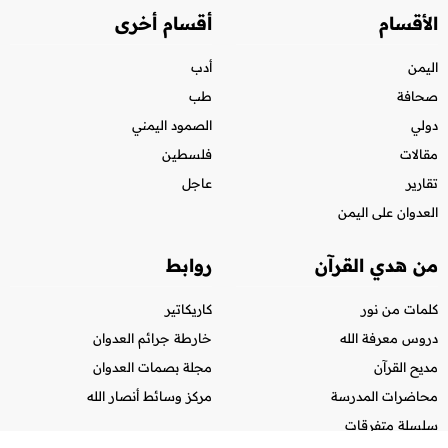
الأقسام
أقسام أخرى
اليمن
أدب
صحافة
طب
دولي
الصمود اليمني
مقالات
فلسطين
تقارير
عاجل
العدوان على اليمن
من هدي القرآن
روابط
كلمات من نور
كاريكاتير
دروس معرفة الله
خارطة جرائم العدوان
مديح القرآن
مجلة بصمات العدوان
محاضرات المدرسة
مركز وسائط أنصار الله
سلسلة متفرقات