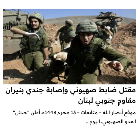
مقتل ضابط صهيوني وإصابة جندي بنيران
مقاومٍ جنوبي لبنان
موقع أنصار الله – متابعات – 13 محرم 1448هـ أعلن "جيش"
العدو الصهيوني، اليوم...