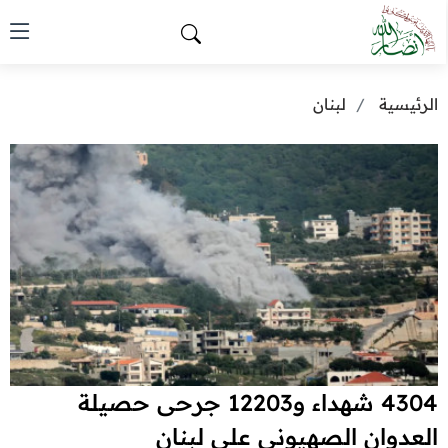
الرئيسية
لبنان
4304 شهداء و12203 جرحى حصيلة
العدوان الصهيوني على لبنان