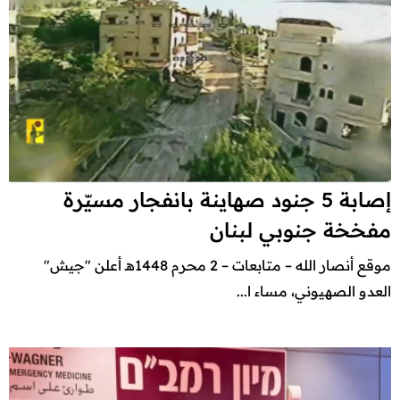
إصابة 5 جنود صهاينة بانفجار مسيّرة
مفخخة جنوبي لبنان
موقع أنصار الله – متابعات – 2 محرم 1448هـ أعلن "جيش"
العدو الصهيوني، مساء ا...