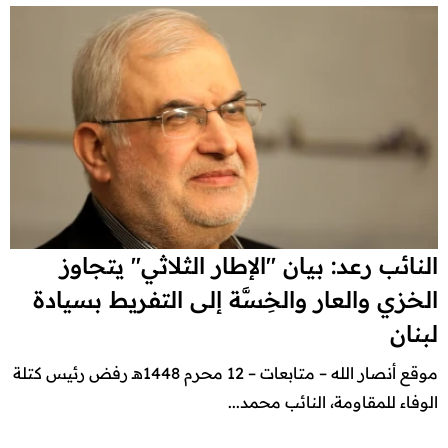
النائب رعد: بيان "الإطار الثلاثي" يتجاوز
الخزي والعار والخِسَّة إلى التفريط بسيادة
لبنان
موقع أنصار الله – متابعات – 12 محرم 1448هـ رفض رئيس كتلة
الوفاء للمقاومة، النائب محمد...