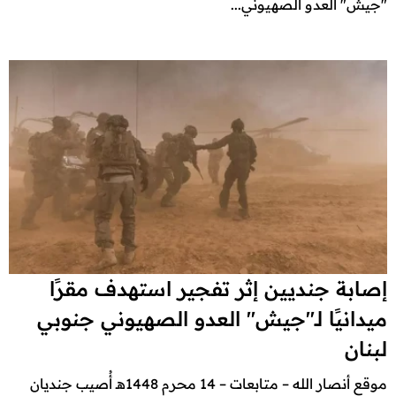
"جيش" العدو الصهيوني...
إصابة جنديين إثر تفجير استهدف مقرًا
ميدانيًا لـ"جيش" العدو الصهيوني جنوبي
لبنان
موقع أنصار الله – متابعات – 14 محرم 1448هـ أُصيب جنديان