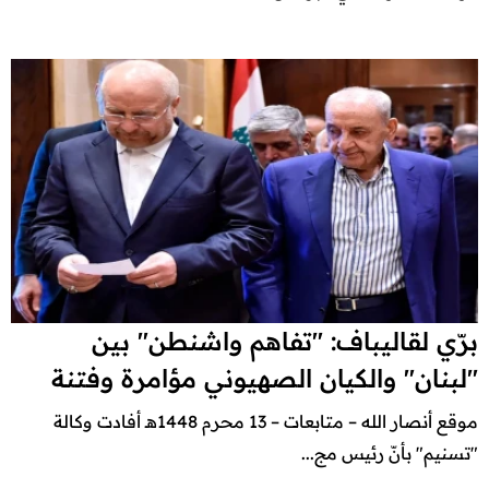
برّي لقاليباف: "تفاهم واشنطن" بين
"لبنان" والكيان الصهيوني مؤامرة وفتنة
موقع أنصار الله – متابعات – 13 محرم 1448هـ أفادت وكالة
"تسنيم" بأنّ رئيس مج...