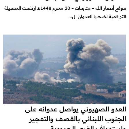
موقع أنصار الله – متابعات – 20 محرم 1448هـ ارتفعت الحصيلة
التراكمية لضحايا العدوان ال...
العدو الصهيوني يواصل عدوانه على
الجنوب اللبناني بالقصف والتفجير
واستهداف القرى الحدودية