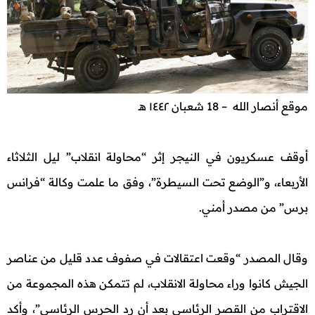
موقع أنصار الله – 18 شعبان ١٤٤٢ هـ
أوقف عسكريون في النيجر إثر “محاولة انقلاب” ليل الثلاثاء
الأربعاء، و”الوضع تحت السيطرة”، وفق ما علمت وكالة “فرانس
برس” من مصدر أمني.
وقال المصدر “وقعت اعتقالات في صفوف عدد قليل من عناصر
الجيش كانوا وراء محاولة الانقلاب، لم تتمكن هذه المجموعة من
الاقتراب من القصر الرئاسي بعد أن رد الحرس الرئاسي”، وأكد