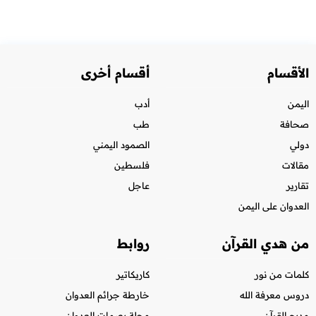
الأقسام
أقسام أخرى
اليمن
أدب
صحافة
طب
دولي
الصمود اليمني
مقالات
فلسطين
تقارير
عاجل
العدوان على اليمن
من هدي القرآن
روابط
كلمات من نور
كاريكاتير
دروس معرفة الله
خارطة جرائم العدوان
مديح القرآن
مجلة بصمات العدوان