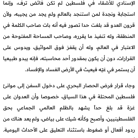
الإسنادي للأشقاء في فلسطين لم تكن فائض ترف، وإنما
استجابة ونجدة لمن استنجد بالعالم ولم يجد من يجيبه، ولأن
قرون العدو قد بلغت حدا تصور فيه أنه بات صاحب الكلمة في
المنطقة، وله تنفيذ ما يقرره، وصاحب المساحة المفتوحة من
الاعتبار في العالم، وله أن يقفز فوق المواثيق، ويدوس على
القرارات، دون أن يكون بمقدور أحد محاسبته، فإنه يبدو طبيعيا
أن يستمر في غيّه فيعيث في الأرض الفساد والإفساد.
وجاء قرار فرض الحصار البحري على دخول السفن إلى موانئ
فلسطين المحتلة في هذا السياق، خصوصا وأن العدوان على
غزة قد بلغ حداً يشهد بالظلم العالمي الجماعي بحق
الفلسطينيين، وأصبح وكأنه شيك على بياض، ولم يعد هناك من
ردود أفعال أو ضغوط، باستثناء التعليق على الأحداث اليومية.