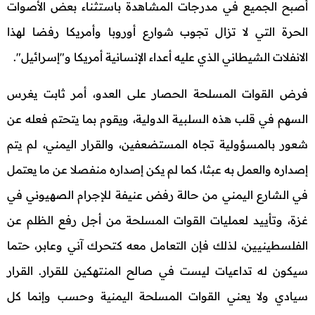
أصبح الجميع في مدرجات المشاهدة باستثناء بعض الأصوات
الحرة التي لا تزال تجوب شوارع أوروبا وأمريكا رفضا لهذا
الانفلات الشيطاني الذي عليه أعداء الإنسانية أمريكا و"إسرائيل".
فرض القوات المسلحة الحصار على العدو، أمر ثابت يغرس
السهم في قلب هذه السلبية الدولية، ويقوم بما يتحتم فعله عن
شعور بالمسؤولية تجاه المستضعفين، والقرار اليمني، لم يتم
إصداره والعمل به عبثا، كما لم يكن إصداره منفصلا عن ما يعتمل
في الشارع اليمني من حالة رفض عنيفة للإجرام الصهيوني في
غزة، وتأييد لعمليات القوات المسلحة من أجل رفع الظلم عن
الفلسطينيين، لذلك فإن التعامل معه كتحرك آني وعابر، حتما
سيكون له تداعيات ليست في صالح المنتهكين للقرار. القرار
سيادي ولا يعني القوات المسلحة اليمنية وحسب وإنما كل