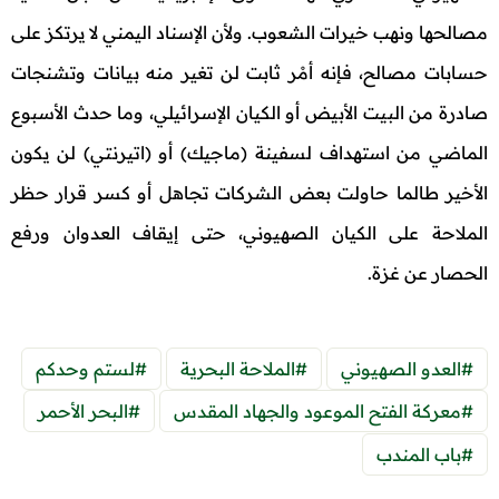
مصالحها ونهب خيرات الشعوب. ولأن الإسناد اليمني لا يرتكز على
حسابات مصالح، فإنه أمْر ثابت لن تغير منه بيانات وتشنجات
صادرة من البيت الأبيض أو الكيان الإسرائيلي، وما حدث الأسبوع
الماضي من استهداف لسفينة (ماجيك) أو (اتيرنتي) لن يكون
الأخير طالما حاولت بعض الشركات تجاهل أو كسر قرار حظر
الملاحة على الكيان الصهيوني، حتى إيقاف العدوان ورفع
الحصار عن غزة.
#العدو الصهيوني
#الملاحة البحرية
#لستم وحدكم
#معركة الفتح الموعود والجهاد المقدس
#البحر الأحمر
#باب المندب