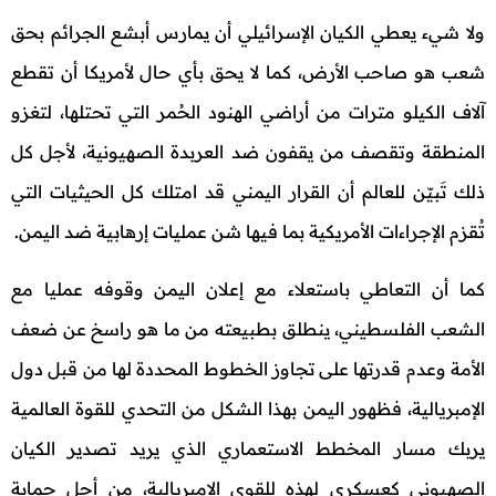
ولا شيء يعطي الكيان الإسرائيلي أن يمارس أبشع الجرائم بحق
شعب هو صاحب الأرض، كما لا يحق بأي حال لأمريكا أن تقطع
آلاف الكيلو مترات من أراضي الهنود الحُمر التي تحتلها، لتغزو
المنطقة وتقصف من يقفون ضد العربدة الصهيونية، لأجل كل
ذلك تَبيّن للعالم أن القرار اليمني قد امتلك كل الحيثيات التي
تُقزم الإجراءات الأمريكية بما فيها شن عمليات إرهابية ضد اليمن.
كما أن التعاطي باستعلاء مع إعلان اليمن وقوفه عمليا مع
الشعب الفلسطيني، ينطلق بطبيعته من ما هو راسخ عن ضعف
الأمة وعدم قدرتها على تجاوز الخطوط المحددة لها من قبل دول
الإمبريالية، فظهور اليمن بهذا الشكل من التحدي للقوة العالمية
يربك مسار المخطط الاستعماري الذي يريد تصدير الكيان
الصهيوني كعسكري لهذه للقوى الإمبريالية، من أجل حماية