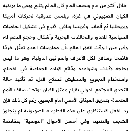
خلال أكثر من عام ونصف العام كان العالم يتابع ويعي ما يرتكبه
الكيان الصهيوني في غزة، ويلمس عدوانية تحركات أمريكا
وبريطانيا ثم ألمانيا وفرنسا وباقي الأتباع في تشكيل الحاميات
السياسية للعدو، والتحالفات البحرية وأشكال وحجم الدعم له،
وفي عين الوقت اتفق العالم بأن ممارسات العدو تمثّل خرقا
فاضحا وسافرا لكل الأعراف والمواثيق الدولية، وهو ما ليس
بحاجة لإثبات، وشواهده وقائع الإبادة الجماعية في القطاع،
واستخدام التجويع والتعطيش كسلاح قتل، ثم تأكيد حالة
التحدي للمجتمع الدولي بقيام ممثل الكيان -وتحت سقف الأمم
المتحدة- بتمزيق الميثاق الأممي أمام الجميع. رغم كل ذلك فإن
رد الفعل الاستنكاري على هذه الغطرسة الصهيونية لم يتجاوز
الشجب والتنديد، وفي أحسن الأحوال "التوصية" بمقاطعة