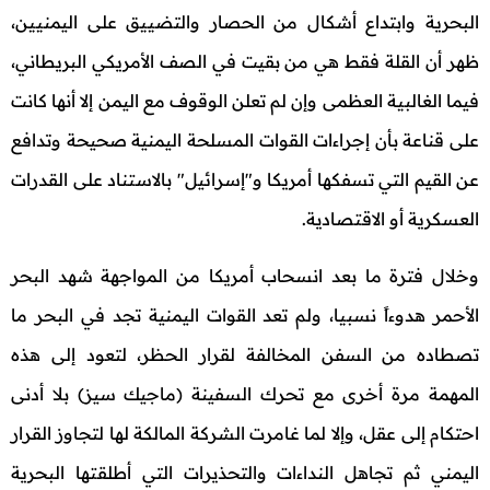
البحرية وابتداع أشكال من الحصار والتضييق على اليمنيين،
ظهر أن القلة فقط هي من بقيت في الصف الأمريكي البريطاني،
فيما الغالبية العظمى وإن لم تعلن الوقوف مع اليمن إلا أنها كانت
على قناعة بأن إجراءات القوات المسلحة اليمنية صحيحة وتدافع
عن القيم التي تسفكها أمريكا و"إسرائيل" بالاستناد على القدرات
العسكرية أو الاقتصادية.
وخلال فترة ما بعد انسحاب أمريكا من المواجهة شهد البحر
الأحمر هدوءاً نسبيا، ولم تعد القوات اليمنية تجد في البحر ما
تصطاده من السفن المخالفة لقرار الحظر، لتعود إلى هذه
المهمة مرة أخرى مع تحرك السفينة (ماجيك سيز) بلا أدنى
احتكام إلى عقل، وإلا لما غامرت الشركة المالكة لها لتجاوز القرار
اليمني ثم تجاهل النداءات والتحذيرات التي أطلقتها البحرية