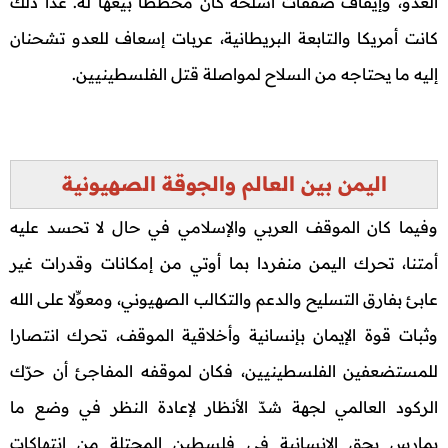
العدو، وإيقاف صفقات أسلحة كان مخططا بيعها له. عدا ذلك
كانت أمريكا والتابعة البريطانية، عربات إسعاف للعدو تشحنان
إليه ما يحتاجه من السلاح لمواصلة قتل الفلسطينيين.
اليمن بين العالم والجوقة الصهيونية
وفيما كان الموقف العربي والإسلامي في حال لا تحسد عليه
أمتنا، تحرك اليمن منفردا بما أوتي من إمكانات وقدرات غير
عابئ بفارق التسليح والدعم والتكالب الصهيوني، ومعوِّلا على الله
وثبات قوة الإيمان بإنسانية وأخلاقية الموقف، تحرك انتصارا
للمستضعفين الفلسطينيين، فكان لموقفه المفاجئ أن حرّك
الركود العالمي لجهة شدّ الأنظار لإعادة النظر في وضع ما
يمارس بحق الإنسانية في فلسطين المحتلة من انتهاكات