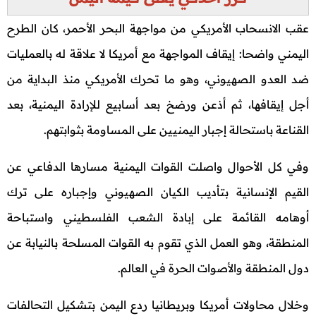
عقب الانسحاب الأمريكي من مواجهة البحر الأحمر، كان الطرح
اليمني واضحا: إيقاف المواجهة مع أمريكا لا علاقة له بالعمليات
ضد العدو الصهيوني، وهو ما تحرك الأمريكي منذ البداية من
أجل إيقافها، ثم أذعن ورضخ بعد أسابيع للإرادة اليمنية، بعد
القناعة باستحالة إجبار اليمنيين على المساومة بثوابتهم.
وفي كل الأحوال واصلت القوات اليمنية مسارها الدفاعي عن
القيم الإنسانية بتأديب الكيان الصهيوني وإجباره على ترك
أوهامه القائمة على إبادة الشعب الفلسطيني واستباحة
المنطقة، وهو العمل الذي تقوم به القوات المسلحة بالنيابة عن
دول المنطقة والأصوات الحرة في العالم.
وخلال محاولات أمريكا وبريطانيا ردع اليمن بتشكيل التحالفات