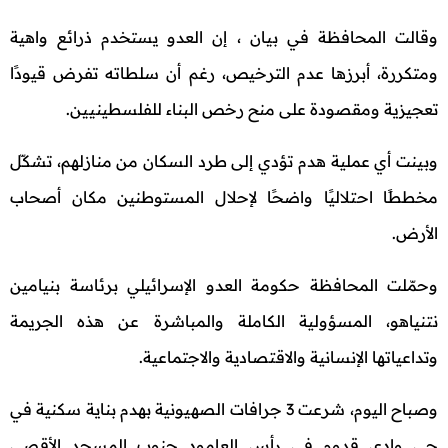
وقالت المحافظة في بيان ، إن العدو يستخدم ذرائع واهية
ومتكررة، أبرزها عدم الترخيص، رغم أن سلطاته تفرض قيودًا
تعجيزية ومقصودة على منح رخص البناء للفلسطينيين.
وبينت أي عملية هدم تؤدي إلى طرد السكان من منازلهم، تشكّل
مخططًا احتلاليًا واضحًا لإحلال المستوطنين مكان أصحاب
الأرض.
وحمّلت المحافظة حكومة العدو الإسرائيلي برئاسة بنيامين
نتنياهو، المسؤولية الكاملة والمباشرة عن هذه الجريمة
وتداعياتها الإنسانية والاقتصادية والاجتماعية.
وصباح اليوم، شرعت 3 جرافات الصهيونية بهدم بناية سكنية في
حي وادي قدوم في رأس العامود جنوب المسجد الأقصى