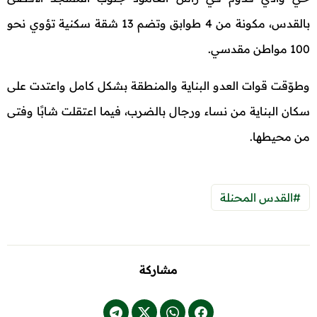
بالقدس، مكونة من 4 طوابق وتضم 13 شقة سكنية تؤوي نحو
100 مواطن مقدسي.
وطوّقت قوات العدو البناية والمنطقة بشكل كامل واعتدت على
سكان البناية من نساء ورجال بالضرب، فيما اعتقلت شابًا وفتى
من محيطها.
#القدس المحنلة
مشاركة