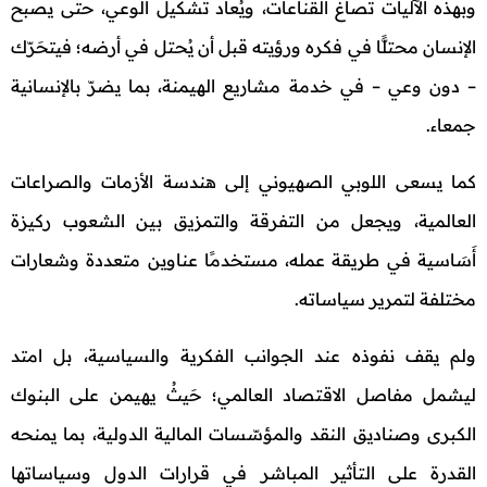
وبهذه الآليات تُصاغ القناعات، ويُعاد تشكيل الوعي، حتى يصبح
الإنسان محتلًّا في فكره ورؤيته قبل أن يُحتل في أرضه؛ فيتحَرّك
– دون وعي – في خدمة مشاريع الهيمنة، بما يضرّ بالإنسانية
جمعاء.
كما يسعى اللوبي الصهيوني إلى هندسة الأزمات والصراعات
العالمية، ويجعل من التفرقة والتمزيق بين الشعوب ركيزة
أَسَاسية في طريقة عمله، مستخدمًا عناوين متعددة وشعارات
مختلفة لتمرير سياساته.
ولم يقف نفوذه عند الجوانب الفكرية والسياسية، بل امتد
ليشمل مفاصل الاقتصاد العالمي؛ حَيثُ يهيمن على البنوك
الكبرى وصناديق النقد والمؤسّسات المالية الدولية، بما يمنحه
القدرة على التأثير المباشر في قرارات الدول وسياساتها