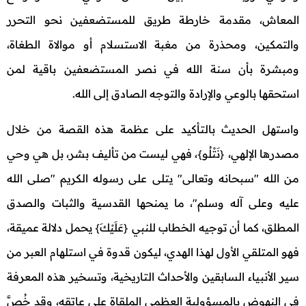
المعاش، مقدمة خارطة طريق للمستضعفين نحو التحرر
والتمكين، ومحذرة من مغبة الاستسلام أو موالاة الطغاة،
ومبشرة بأن سنة الله في نصر المستضعفين باقية لمن
استحقها بالوعي والإرادة والتوجه الصادق إلى الله.
واستهل الحديث بالتأكيد على عظمة هذه القصة من خلال
مصدرها الإلهي، {نَتْلُو}، فهي ليست من تأليف بشر، بل هي وحي
من الله "سبحانه وتعالى" يتلى على رسوله الكريم "صلى الله
عليه وعلى آله وسلم"، ما يمنحها القدسية والثبات والصدق
المطلق، كما أن توجيه الخطاب للنبي {عَلَيْكَ} يحمل دلالة عميقة،
فهو المتلقي الأول لهذا الهدي، ليكون قدوة في استلهام العبر من
سير الأنبياء السابقين والأحداث التاريخية، وتسخير هذه المعرفة
في النهوض بالمسؤولية العظمى الملقاة على عاتقه، وقد خُصَّ