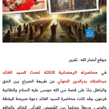
موقع أنصار الله . تقرير
في
محاضرته الرمضانية الثالثة تحدث السيد القائد
عبدالملك بدرالدين الحوثي
عن طبيعة الصراع بين الحق
والباطل بناءً على قصة نبي الله موسى عليه السلام والطاغية
فرعون، وقد كانت محاضرة السيد القائد دعوة صريحة لليقظة
والوعي، وربطاً محكماً بين القَصص القرآني الخالد والواقع