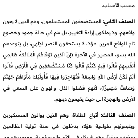
مسبب الأسباب.
الصنف الثاني:
المستضعفون المستسلمون، وهم الذين لا يعون
واقعهم، ولا يملكون إرادة التغيير، بل هم في حالة جمود وخضوع
تام للواقع المرير. هؤلاء لا يستحقون النصر الإلهي، بل يتوعدهم
الله بسوء المصير في الآخرة (إِنَّ الَّذِينَ تَوَفَّاهُمُ الْمَلَائِكَةُ ظَالِمِي
أَنفُسِهِمْ قَالُوا فِيمَ كُنتُمْ قَالُوا كُنَّا مُسْتَضْعَفِينَ فِي الْأَرْضِ قَالُوا
أَلَمْ تَكُنْ أَرْضُ اللَّهِ وَاسِعَةً فَتُهَاجِرُوا فِيهَا فَأُولَٰئِكَ مَأْوَاهُمْ جَهَنَّمُ
وَسَاءَتْ مَصِيرًا)، لأنهم فضلوا الذل والهوان على السعي في
الأرض والهجرة إلى حيث يقيمون دينهم.
الصنف الثالث:
أتباع الطغاة، وهم الذين يوالون المستكبرين
ويتبعونهم طواعية هؤلاء يدخلون في سنة تولية الظالمين
بعضهم بعضاً، وهم شركاء في الإثم والمسؤولية، ومصيرهم مع