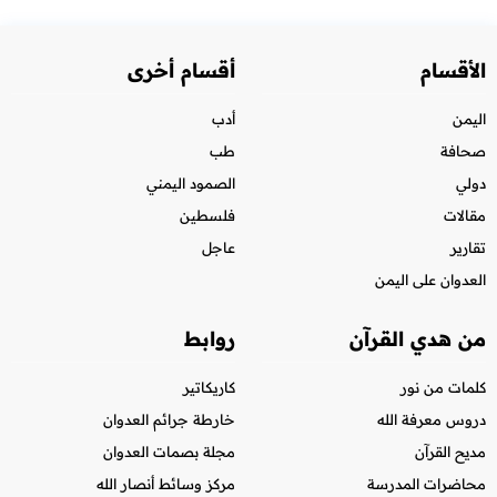
الأقسام
أقسام أخرى
اليمن
أدب
صحافة
طب
دولي
الصمود اليمني
مقالات
فلسطين
تقارير
عاجل
العدوان على اليمن
من هدي القرآن
روابط
كلمات من نور
كاريكاتير
دروس معرفة الله
خارطة جرائم العدوان
مديح القرآن
مجلة بصمات العدوان
محاضرات المدرسة
مركز وسائط أنصار الله