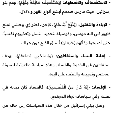
- الاستضعاف والاضطهاد:
{يَسْتَضْعِفُ طَائِفَةً مِنْهُمْ}، وهم بنو
إسرائيل، حيث مارس ضدهم أبشع أنواع القهر والإذلال.
- الإبادة والتقتيل:
{يُذَبِّحُ أَبْنَاءَهُمْ}، كإجراء احترازي وحشي لمنع
ظهور نبي الله موسى، وكوسيلة لتحديد النسل وتعذيبهم نفسياً،
حتى أصبحوا وكأنهم (خرفان) تُساق للذبح دون حراك.
- إهانة النساء واستغلالهن:
{وَيَسْتَحْيِي نِسَاءَهُمْ}، بهدف
استغلالهن في الخدمة والفساد. وهذه سياسة طاغوتية لنسونة
المجتمع وتمييعه والقضاء على قيمه.
- الإفساد:
{إِنَّهُ كَانَ مِنَ الْمُفْسِدِينَ}، فالفساد كان ديدنه في
نفسه وفي سياساته تجاه المجتمع.
وصل ببني إسرائيل من خلال هذه السياسات إلى حالة من