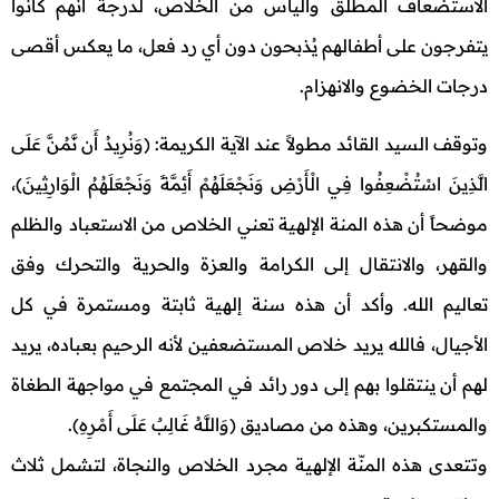
الاستضعاف المطلق واليأس من الخلاص، لدرجة أنهم كانوا
يتفرجون على أطفالهم يُذبحون دون أي رد فعل، ما يعكس أقصى
درجات الخضوع والانهزام.
وتوقف السيد القائد مطولاً عند الآية الكريمة: (وَنُرِيدُ أَن نَّمُنَّ عَلَى
الَّذِينَ اسْتُضْعِفُوا فِي الْأَرْضِ وَنَجْعَلَهُمْ أَئِمَّةً وَنَجْعَلَهُمُ الْوَارِثِينَ)،
موضحاً أن هذه المنة الإلهية تعني الخلاص من الاستعباد والظلم
والقهر، والانتقال إلى الكرامة والعزة والحرية والتحرك وفق
تعاليم الله. وأكد أن هذه سنة إلهية ثابتة ومستمرة في كل
الأجيال، فالله يريد خلاص المستضعفين لأنه الرحيم بعباده، يريد
لهم أن ينتقلوا بهم إلى دور رائد في المجتمع في مواجهة الطغاة
والمستكبرين، وهذه من مصاديق (وَاللَّهُ غَالِبٌ عَلَى أَمْرِهِ).
وتتعدى هذه المنّة الإلهية مجرد الخلاص والنجاة، لتشمل ثلاث