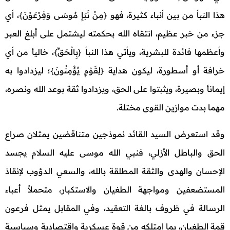
هذا النبأ من بين أنباء كثيرة، فهو {مِنْ نَبَإِ مُوسَى وَفِرْعَوْنَ}، أي
جزء من خبر عظيم، انتقاه الله بحكمته ليشتمل على أبلغ العبر
وأعظمها فائدة للبشرية، ويأتي هذا النبأ {بِالْحَقِّ}، خالياً من أي
خرافة أو أسطورة، ليكون هداية {لِقَوْمٍ يُؤْمِنُونَ}؛ ليزدادوا به
إيماناً وبصيرة، ويثبتوا على الحق، ويزدادوا ثقة بوعد الله ونصره،
مهما بدت موازين القوى مختلة.
وقد استعرض السيد القائد نموذجين متناقضين يمثلان صراع
الحق والباطل الأزلي، فنبي الله موسى عليه السلام يجسد
الإحسان والهدى والثقة المطلقة بالله، والسعي الدؤوب لإنقاذ
المستضعفين ومواجهة الطغيان والاستكبار، متحملاً أعباء
الرسالة في ظروف بالغة التعقيد، وفي المقابل يمثل فرعون
قمة الطغيان، بما امتلكه من قوة عسكرية واقتصادية وسياسية