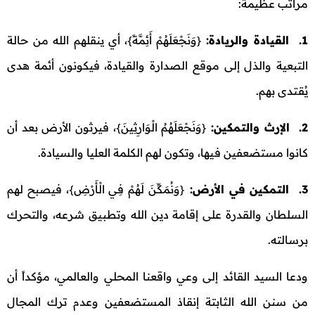
مراتب عظيمة:
1. القيادة والريادة:
{وَنَجْعَلَهُمْ أَئِمَّةً}، أي ينقلهم الله من حالة
التبعية والذل إلى موقع الصدارة والقيادة، فيكونون أئمة هدى
يُقتدى بهم.
2. الإرث والتمكين:
{وَنَجْعَلَهُمُ الْوَارِثِينَ}، فيرثون الأرض بعد أن
كانوا مستضعفين فيها، وتكون لهم الكلمة العليا والسيادة.
3. التمكين في الأرض:
{وَنُمَكِّنَ لَهُمْ فِي الْأَرْضِ}، فيصبح لهم
السلطان والقدرة على إقامة دين الله وتطبيق شرعه، والتحرك
برسالته.
ودعا السيد القائد إلى وعي واقعنا المحلي والعالمي، مؤكداً أن
من سنن الله الثابتة إنقاذ المستضعفين وعدم ترك المجال