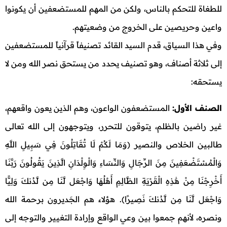
للطغاة للتحكم بالناس، ولكن من المهم للمستضعفين أن يكونوا
واعين وحريصين على الخروج من وضعيتهم.
وفي هذا السياق، قدم السيد القائد تصنيفاً قرآنياً للمستضعفين
إلى ثلاثة أصناف، وهو تصنيف يحدد من يستحق نصر الله ومن لا
يستحقه:
الصنف الأول:
المستضعفون الواعون، وهم الذين يعون واقعهم،
غير راضين بالظلم، يتوقون للتحرر، ويتوجهون إلى الله تعالى
طالبين الخلاص والنصير (وَمَا لَكُمْ لَا تُقَاتِلُونَ فِي سَبِيلِ اللَّهِ
وَالْمُسْتَضْعَفِينَ مِنَ الرِّجَالِ وَالنِّسَاءِ وَالْوِلْدَانِ الَّذِينَ يَقُولُونَ رَبَّنَا
أَخْرِجْنَا مِنْ هَٰذِهِ الْقَرْيَةِ الظَّالِمِ أَهْلُهَا وَاجْعَل لَّنَا مِن لَّدُنكَ وَلِيًّا
وَاجْعَل لَّنَا مِن لَّدُنكَ نَصِيرًا). هؤلاء هم الجَديرون برحمة الله
ونصره، لأنهم جمعوا بين وعي الواقع وإرادة التغيير والتوجه إلى