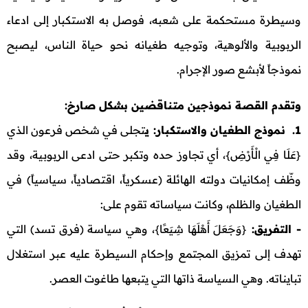
وسيطرة مستحكمة على شعبه، فوصل به الاستكبار إلى ادعاء
الربوبية والألوهية، وتوجيه طغيانه نحو حياة الناس، ليصبح
نموذجاً لأبشع صور الإجرام.
وتقدم القصة نموذجين متناقضين بشكل صارخ:
1. نموذج الطغيان والاستكبار: ي
تجلى في شخص فرعون الذي
{عَلَا فِي الْأَرْضِ}، أي تجاوز حده وتكبر حتى ادعى الربوبية، وقد
وظّف إمكانيات دولته الهائلة (عسكرياً، اقتصادياً، سياسياً) في
الطغيان والظلم، وكانت سياساته تقوم على:
- التفريق:
{وَجَعَلَ أَهْلَهَا شِيَعًا}، وهي سياسة (فرق تسد) التي
تهدف إلى تمزيق المجتمع وإحكام السيطرة عليه عبر استغلال
تبايناته. وهي السياسة ذاتها التي يتبعها طاغوت العصر.