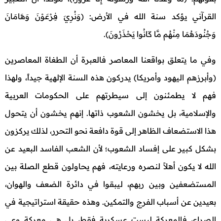
القرآني يؤكد سنة الله في الأرض: (وَنُرِيَ فِرْعَوْنَ وَهَامَانَ
وَجُنُودَهُمَا مِنْهُم مَّا كَانُوا يَحْذَرُونَ).
وفي ما يتعلق بواقعنا المعاصر فالعبرة أن الطغاة المعاصرين
(وأبرزهم اليهود وأمريكا) يدركون هذه السنة الإلهية جيداً، ولهذا
فهم لا يطمئنون إلى سيطرتهم على الحكومات العربية
والإسلامية، بل يخشون الشعوب ذاتها. إنهم يخشون أن يتحول
هذا الاستضعاف الظاهر إلى قوة دافعة نحو التحرر، لذلك يركزون
بشكل كبير على إفساد الشعوب؛ لأن الشعب الفاسد البعيد عن
الله لا يكون أهلاً لنصره ورعايته، فهم يحاولون قطع الصلة بين
المستضعفين وبين ربهم، ليبقوا في دائرة الضعف والهوان،
بعيدين عن أسباب الفرج والتمكين. وهذه حقيقة استراتيجية في
الصراع، فالمعركة ليست عسكرية فقط، بل هي معركة وعي