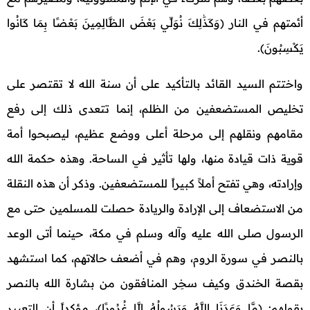
أئمتهم في النار (وَكَذَٰلِكَ نُوَلِّي بَعْضَ الظَّالِمِينَ بَعْضًا بِمَا كَانُوا
يَكْسِبُونَ).
واختتم السيد القائد بالتأكيد على أن سنة الله لا تقتصر على
تخليص المستضعفين من الظلم، إنما تتعدى ذلك إلى رفع
مقامهم ونقلهم إلى مرحلة أعلى ووضع عظيم، ليصبحوا أمة
قوية ذات قيادة منها، ولها تأثير في الساحة. وهذه حكمة الله
وإرادته، وهي تفتح أملاً كبيراً للمستضعفين. وذكر أن هذه النقلة
من الاستضعاف إلى الإرادة والريادة حصلت للمسلمين حتى مع
الرسول صلى الله عليه وآله وسلم في مكة، حينما أتى الوعد
بالنصر في سورة الروم، وهم في أضعف حالاتهم، كما استشهد
بقصة الخندق وكيف سخِر المنافقون من بشارة الله بالنصر
بقولهم: (مَّا وَعَدَنَا اللَّهُ وَرَسُولُهُ إِلَّا غُرُورًا)، مؤكداً أن التعبير