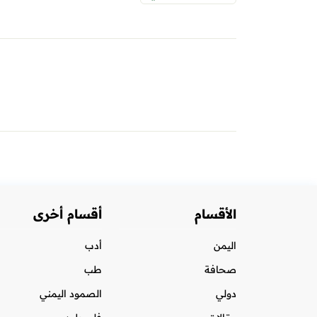
الأقسام
أقسام أخرى
اليمن
أدب
صحافة
طب
دولي
الصمود اليمني