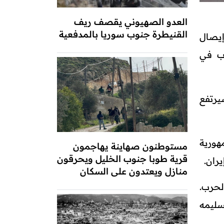
العدو الصهيوني يقصف ريف
القنيطرة جنوب سوريا بالمدفعية
إيصال
رب في
يرتفع
هورية
مستوطنون صهاينة يهاجمون
قرية طوبا جنوب الخليل ويحرقون
يران.
منازل ويعتدون على السكان
لحرب.
سليمه