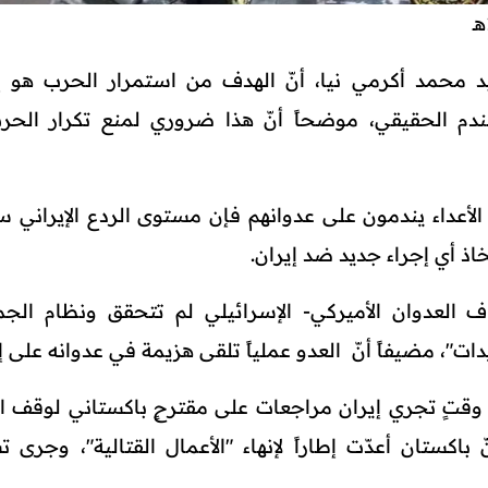
يد محمد أكرمي نيا، أنّ الهدف من استمرار الحرب هو 
الندم الحقيقي، موضحاً أنّ هذا ضروري لمنع تكرار الح
 الأعداء يندمون على عدوانهم فإن مستوى الردع الإيراني س
ذ أي إجراء جديد ضد إيران.
 العدوان الأميركي- الإسرائيلي لم تتحقق ونظام الجم
يدات"، مضيفاً أنّ العدو عملياً تلقى هزيمة في عدوانه على إ
تٍ تجري إيران مراجعات على مقترحٍ باكستاني لوقف ا
اكستان أعدّت إطاراً لإنهاء "الأعمال القتالية"، وجرى ت