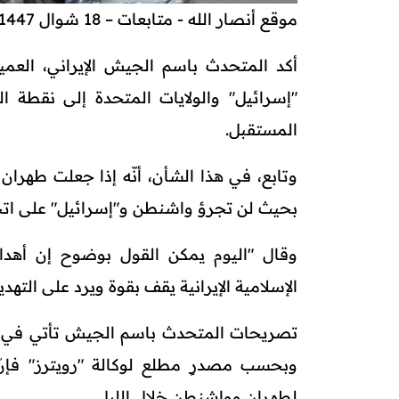
موقع أنصار الله - متابعات – 18 شوال 1447هـ
أكد المتحدث باسم الجيش الإيراني، العم
"إسرائيل" والولايات المتحدة إلى نقطة 
المستقبل.
وتابع، في هذا الشأن، أنّه إذا جعلت طهران
بحيث لن تجرؤ واشنطن و"إسرائيل" على اتخا
وقال "اليوم يمكن القول بوضوح إن أهداف
الإسلامية الإيرانية يقف بقوة ويرد على التهد
تصريحات المتحدث باسم الجيش تأتي في وق
وبحسب مصدرٍ مطلع لوكالة "رويترز" فإنّ ب
لطهران وواشنطن خلال الليل.