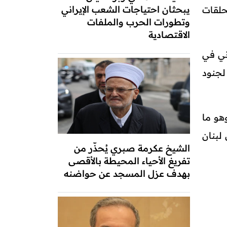
يبحثان احتياجات الشعب الإيراني
حلقات
وتطورات الحرب والملفات
الاقتصادية
ني في
لجنود
هو ما
لبنان
الشيخ عكرمة صبري يُحذّر من
تفريغ الأحياء المحيطة بالأقصى
بهدف عزل المسجد عن حواضنه