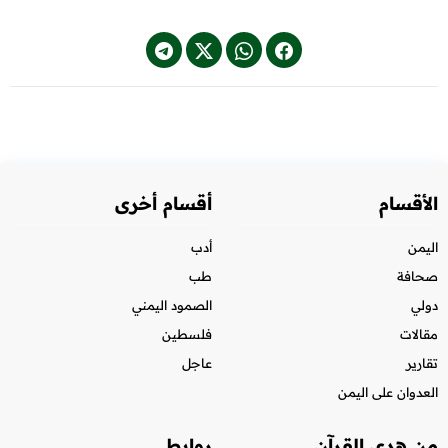
الأقسام
أقسام أخرى
اليمن
أدب
صحافة
طب
دولي
الصمود اليمني
مقالات
فلسطين
تقارير
عاجل
العدوان على اليمن
من هدي القرآن
روابط