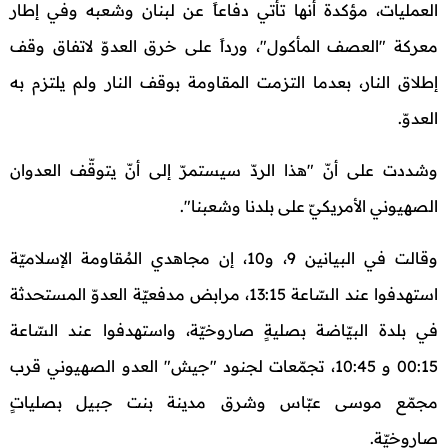
العمليات، مؤكدة أنها تأتي دفاعاً عن لبنان وشعبه وفي إطار
معركة "العصف المأكول"، ورداً على خرق العدوّ لاتفاق وقف
إطلاق النار، بعدما التزمت المقاومة بوقف النار ولم يلتزم به
العدوّ.
وشددت على أنّ "هذا الردّ سيستمرّ إلى أنّ يتوقّف العدوان
الصهيوني الأمريكيّ على بلدنا وشعبنا".
وقالت في البيانين 9، و10، إن مجاهدي المُقاومة الإسلاميّة
استهدفوا عند السّاعة 13:15، مرابض مدفعيّة العدوّ المستحدثة
في بلدة البيّاضة بصليةٍ صاروخيّة، واستهدفوا عند السّاعة
00:15 و 10:45، تجمّعات لجنود "جيش" العدو الصهيوني قرب
مجمّع موسى عبّاس وشرق مدينة بنت جبيل بصلياتٍ
صاروخيّة.