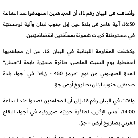
وأضافت في البيان رقم 11، أن المجاهدين استهدفوا عند السّاعة
16:30، آلية هامر في بلدة عين إبل جنوب لبنان وآلية لوجستيّة
في مستوطنة كريات شمونة بمحلّقتين انقضاضيّتين.
وكشفت المقاومة اللبنانية في البيان 12، عن أن مجاهديها
أسقطوا، يوم السبت الماضي، طائرة مسيّرة تابعة لـ"جيش"
العدوّ الصهيوني من نوع "هرمز 450 - زیك" في أجواء بلدة
صديقين جنوب لبنان بصاروخ أرض جوّ.
ولفتت في البيان رقم 13، إلى أن المجاهدين تصدوا عند الساعة
14:00، أمس الإثنين، لطائرة حربيّة صهيونية في أجواء البقاع
الغربي بصاروخ أرض – جوّ.