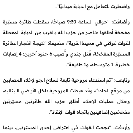
واضطرت للتعامل مع الدبابة ميدانيًا".
وأضافت: "حوالي الساعة 9:30 صباحًا، سقطت طائرة مسيّرة
مفخخة أطلقها عناصر من حزب الله بالقرب من الدبابة المعطلة
لقوات غولاني في محيط القرية"، مضيفة: "نتيجة انفجار الطائرة
المسيّرة المفخخة، قُتل جندي وأُصيب 6 جنود آخرين: 4 إصابات
خطيرة، 1 متوسطة، و1 طفيفة".
وتابعت: "تم استدعاء مروحية تابعة لسلاح الجو لإخلاء المصابين
من موقع الحادث، وقد هبطت المروحية داخل الأراضي اللبنانية،
وخلال عمليات الإخلاء، أطلق حزب الله طائرتين مسيّرتين
مفخختين إضافيتين باتجاه قوات الإنقاذ".
وأردفت: "نجحت القوات في اعتراض إحدى المسيّرتين، بينما