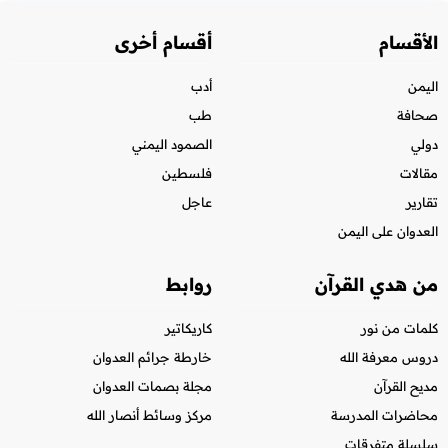
الأقسام
أقسام أخرى
اليمن
أدب
صحافة
طب
دولي
الصمود اليمني
مقالات
فلسطين
تقارير
عاجل
العدوان على اليمن
من هدي القرآن
روابط
كلمات من نور
كاريكاتير
دروس معرفة الله
خارطة جرائم العدوان
مديح القرآن
مجلة بصمات العدوان
محاضرات المدرسة
مركز وسائط أنصار الله
سلسلة متفرقات