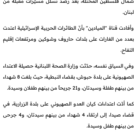
شمال فلسطين المحتلة، بعد رصد تسلل مسيّرات مقبلة من
لبنان.
وأفادت قناة "الميادين" بأنّ الطائرات الحربية الإسرائيلية اعتدت
بعدد من الغارات على بلدات حاروف وشوكين ومرتفعات إقليم
التفاح.
وفي السياق نفسه، حدّثت وزارة الصحة اللبنانية حصيلة الاعتداء
الصهيونية على بلدة حبوش، بقضاء النبطية، حيث بلغت 8 شهداء
من بينهم طفلة وسيدتان، و21 جريحاً من بينهم طفلان وسيدة.
كما أدّت اعتداءات كيان العدو الصهيوني على بلدة الزرارية، في
قضاء صيدا، إلى ارتقاء 4 شهداء من بينهم سيدتان، و4 جرحى
من بينهم طفل وسيدة.