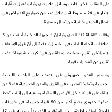
على المقلب الآخر، أفادت وسائل إعلام صهيونية بتفعيل صفّارات
الإنذار في 24 مستوطنة، وإطلاق عدد من صواريخ الاعتراض في
شمال الجولان خشية من تسلل مسيّرة.
وقالت "القناة 12" الصهيونية إنّ "الجبهة الداخلية أبلغت عن 5
إطلاقات باتجاه البلدات في الشمال"، لافتةً إلى أنّ فرق الإسعاف
الإسرائيلي تقوم بتمشيط منطقتين في" كريات شمونة" عقب
تقارير عن انفجارات قوية.
ويستمر العدو الصهيوني في الاعتداء على البلدات اللبنانية
الجنوبيةـ وتنفيذ تفجيرات في القرى والمدن الحدودية، فضلاً عن
الإبقاء على قواته داخل الأراضي اللبنانية، وسعيه إلى إنشاء "خط
أصفر" حدودي يضمّ أكثر من 50 قرية جنوبية، في خروقات
فادحة لوقف إطلاق النار المؤقت، الذي بدأ سريانه في 17