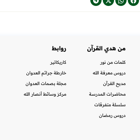
من هدي القرآن
روابط
كلمات من نور
كاريكاتير
دروس معرفة الله
خارطة جرائم العدوان
مديح القرآن
مجلة بصمات العدوان
محاضرات المدرسة
مركز وسائط أنصار الله
سلسلة متفرقات
دروس رمضان