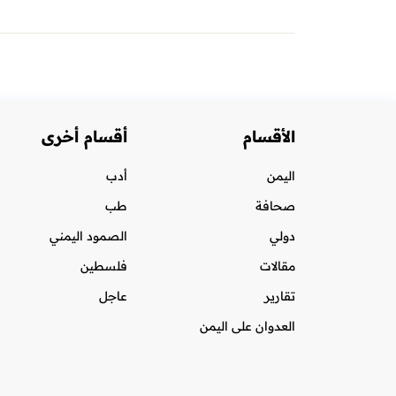
الأقسام
أقسام أخرى
اليمن
أدب
صحافة
طب
دولي
الصمود اليمني
مقالات
فلسطين
تقارير
عاجل
العدوان على اليمن