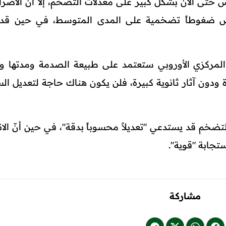
 حتى الآن بشكل كبير على معدلات التضخم، إلا أنّ الأضرار
فرض ضغوطاً تضخمية على المدى المتوسط، في حين قد
 المركزي الأوروبي ستعتمد على طبيعة الصدمة ومدتها و
برة ودون آثار ثانوية كبيرة، فلن يكون هناك حاجة لتعديل ا
تضخم قد يستدعي "تعديلاً محسوباً بدقة"، في حين أنّ الا
جابة "قوية".
مشاركة