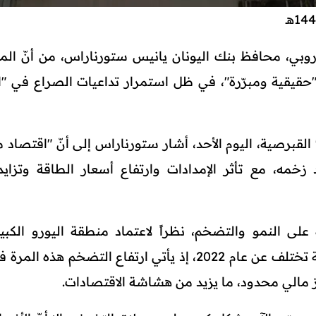
روبي، محافظ بنك اليونان يانيس ستورناراس، من أنّ ال
"حقيقية ومبرّرة"، في ظل استمرار تداعيات الصراع في "
لقبرصية، اليوم الأحد، أشار ستورناراس إلى أنّ "اقتصاد 
قد زخمه، مع تأثر الإمدادات وارتفاع أسعار الطاقة وتزايد
لى النمو والتضخم، نظراً لاعتماد منطقة اليورو الكبي
الطاقة"، مضيفاً أنّ البيئة الاقتصادية الحالية تختلف عن عام 2022، إذ يأتي ارتفاع التضخم 
ز مالي محدود، ما يزيد من هشاشة الاقتصادات.