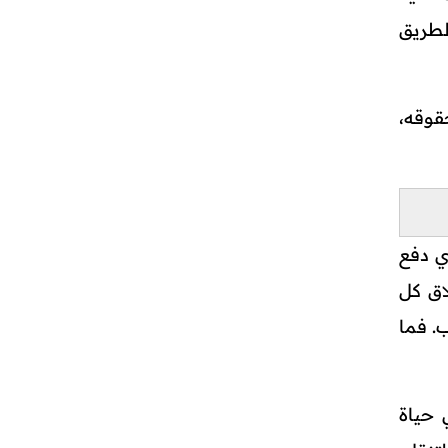
لطريق
قوقه،
ي دفع
اق كل
. فما
 حياة