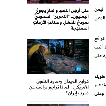
 اليمن
على أرضِ النفطِ والغازِ يجوعُ
اليمنيون.. "التحرير" السعوديُّ
الوعي
نموذجٌ للفشلِ وصناعةِ الأزماتِ
الممنهجة
لواقع
 أثبت
ة على
طويلة
كوابح الميدان وحدود التفوق
تدهور
الأمريكي.. لماذا تراجع ترامب عن
ضرب إيران؟
 وعلى