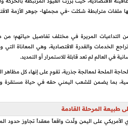
فيته الاقتصادية، حيث برزت القيود المرتبطة بالحركة وال
ونها ملفات مترابطة شكلت -في مجملها- جوهر الأزمة الاقت
من التداعيات المريرة في مختلف تفاصيل حياتهم؛ من 
تراجع الخدمات والقدرة الاقتصادية، وهي المعاناة التي و
انية في العالم لم تعد قابلة للاستمرار أو التمديد.
حاجة الملحة لمعالجة جذرية، تقوم على إنهاء كل مظاهر ال
اضية، بما يضمن للشعب اليمني حقه في حياة مستقرة و
ى طبيعة المرحلة القادمة
الأمريكي على اليمن ولّدت واقعاً معقداً تجاوز حدود الم