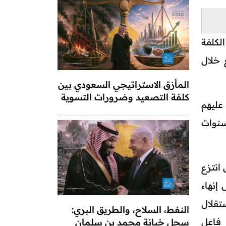
لكلفة
 خلال
المأزق الاستراتيجي السعودي بين
كلفة التصعيد وضرورات التسوية
عليهم
سنوات
انتزع
إنهاء
تقلال
النفط، السلاح، والطريق البري:
 فاعل
سجل خيانة محمد بن سلمان