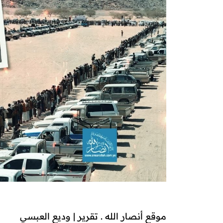
موقع أنصار الله . تقرير | وديع العبسي