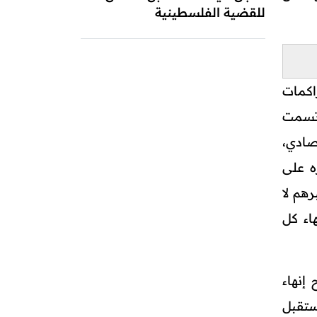
للقضية الفلسطينية
راكمات
اتسمت
صادي،
ه على
هم لا
اء كل
إنهاء
ستقبل